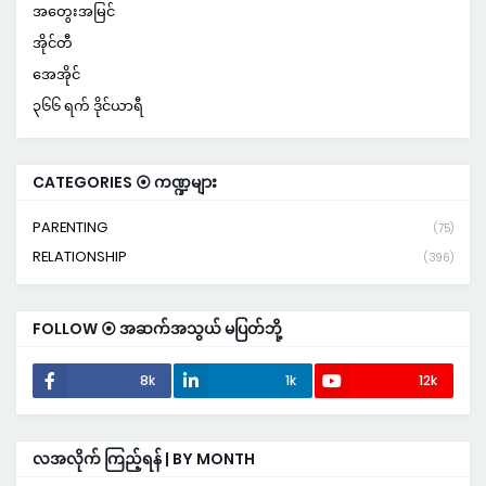
အတွေးအမြင်
အိုင်တီ
အေအိုင်
၃၆၆ ရက် ဒိုင်ယာရီ
CATEGORIES ⦿ ကဏ္ဍများ
PARENTING
(75)
RELATIONSHIP
(396)
FOLLOW ⦿ အဆက်အသွယ် မပြတ်ဘို့
8k
1k
12k
လအလိုက် ကြည့်ရန် | BY MONTH