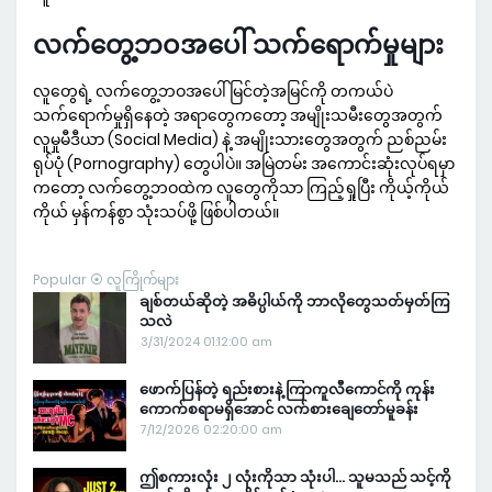
လက်တွေ့ဘဝအပေါ် သက်ရောက်မှုများ
လူတွေရဲ့ လက်တွေ့ဘဝအပေါ် မြင်တဲ့အမြင်ကို တကယ်ပဲ
သက်ရောက်မှုရှိနေတဲ့ အရာတွေကတော့ အမျိုးသမီးတွေအတွက်
လူမှုမီဒီယာ (Social Media) နဲ့ အမျိုးသားတွေအတွက် ညစ်ညမ်း
ရုပ်ပုံ (Pornography) တွေပါပဲ။ အမြဲတမ်း အကောင်းဆုံးလုပ်ရမှာ
ကတော့ လက်တွေ့ဘဝထဲက လူတွေကိုသာ ကြည့်ရှုပြီး ကိုယ့်ကိုယ်
ကိုယ် မှန်ကန်စွာ သုံးသပ်ဖို့ ဖြစ်ပါတယ်။
Popular ⦿ လူကြိုက်များ
ချစ်တယ်ဆိုတဲ့ အဓိပ္ပါယ်ကို ဘာလိုတွေသတ်မှတ်ကြ
သလဲ
3/31/2024 01:12:00 am
ဖောက်ပြန်တဲ့ ရည်းစားနဲ့ ကြာကူလီကောင်ကို ကုန်း
ကောက်စရာမရှိအောင် လက်စားချေတော်မူခန်း
7/12/2026 02:20:00 am
ဤစကားလုံး ၂ လုံးကိုသာ သုံးပါ… သူမသည် သင့်ကို