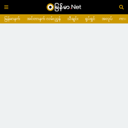
မြန်မာနက်
အင်တာနက် လမ်းညွှန်
သီချင်း
ရုပ်ရှင်
အလုပ်
ကား