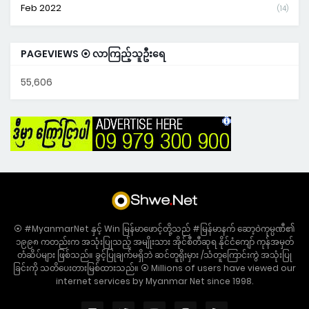
Feb 2022
(14)
PAGEVIEWS ⦿ လာကြည့်သူဦးရေ
55,606
⦿ #MyanmarNet နှင့် Win မြန်မာဖောင့်တို့သည် #မြန်မာနက် ဆော့ဝဲကုမ္ပဏီ၏
၁၉၉၈ ကတည်းက အသုံးပြုသည့် အမျိုးသား အိုင်စီတီဆုရ နိုင်ငံကျော် ကုန်အမှတ်
တံဆိပ်များ ဖြစ်သည်။ ခွင့်ပြုချက်မရှိဘဲ ဆင်တူရိုးမှား /သံတူကြောင်းကွဲ အသုံးပြု
ခြင်းကို သတိပေးတားမြစ်ထားသည်။ ⦿ Millions of users have viewed our
internet services by Myanmar Net since 1998.