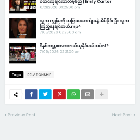
စတင်လိုချင်လာလိမ့်မည် | Emily Carter
6/21/2026 03:25:00 pm
သူက ကျွန်မကို တခြားယောက်ျားနဲ့ အိပ်ခိုင်းပြီး သူက
ကြည့်နေချင်တယ်.mp4
7/05/2026 02:25:00 am
ဒီနှစ်ကမ္ဘာ့ဖလားဘယ်သူနိုင်မယ်ထင်လဲ?
7/09/2026 02:31:00 am
Tags
RELATIONSHIP
Previous Post
Next Post