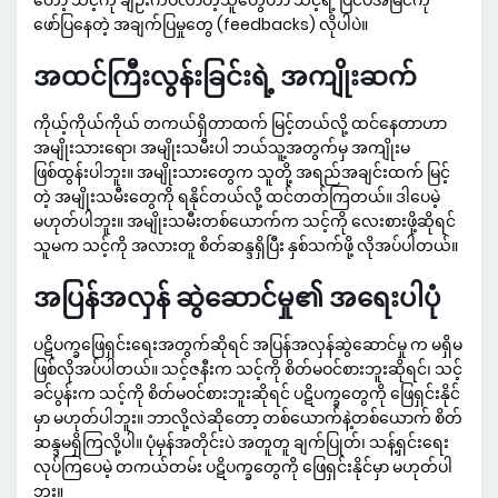
တော့ သင့်ကို ချဉ်းကပ်လာတဲ့သူတွေဟာ သင့်ရဲ့ ပြင်ပအမြင်ကို
ဖော်ပြနေတဲ့ အချက်ပြမှုတွေ (feedbacks) လိုပါပဲ။
အထင်ကြီးလွန်းခြင်းရဲ့ အကျိုးဆက်
ကိုယ့်ကိုယ်ကိုယ် တကယ်ရှိတာထက် မြင့်တယ်လို့ ထင်နေတာဟာ
အမျိုးသားရော၊ အမျိုးသမီးပါ ဘယ်သူ့အတွက်မှ အကျိုးမ
ဖြစ်ထွန်းပါဘူး။ အမျိုးသားတွေက သူတို့ အရည်အချင်းထက် မြင့်
တဲ့ အမျိုးသမီးတွေကို ရနိုင်တယ်လို့ ထင်တတ်ကြတယ်။ ဒါပေမဲ့
မဟုတ်ပါဘူး။ အမျိုးသမီးတစ်ယောက်က သင့်ကို လေးစားဖို့ဆိုရင်
သူမက သင့်ကို အလားတူ စိတ်ဆန္ဒရှိပြီး နှစ်သက်ဖို့ လိုအပ်ပါတယ်။
အပြန်အလှန် ဆွဲဆောင်မှု၏ အရေးပါပုံ
ပဋိပက္ခဖြေရှင်းရေးအတွက်ဆိုရင် အပြန်အလှန်ဆွဲဆောင်မှု က မရှိမ
ဖြစ်လိုအပ်ပါတယ်။ သင့်ဇနီးက သင့်ကို စိတ်မဝင်စားဘူးဆိုရင်၊ သင့်
ခင်ပွန်းက သင့်ကို စိတ်မဝင်စားဘူးဆိုရင် ပဋိပက္ခတွေကို ဖြေရှင်းနိုင်
မှာ မဟုတ်ပါဘူး။ ဘာလို့လဲဆိုတော့ တစ်ယောက်နဲ့တစ်ယောက် စိတ်
ဆန္ဒမရှိကြလို့ပါ။ ပုံမှန်အတိုင်းပဲ အတူတူ ချက်ပြုတ်၊ သန့်ရှင်းရေး
လုပ်ကြပေမဲ့ တကယ်တမ်း ပဋိပက္ခတွေကို ဖြေရှင်းနိုင်မှာ မဟုတ်ပါ
ဘူး။