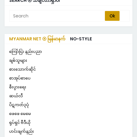
SEARCH ⦿ သိချင်တာရှာပါ
MYANMAR NET ⦿ မြန်မာနက်
NO-STYLE
ကြော်ငြာ နည်းပညာ
ချစ်သူများ
စားသောက်ဆိုင်
စာအုပ်စာပေ
စီးပွားရေး
ဆယ်လီ
ပိဋကတ်၃ပုံ
ဖေဖေ မေမေ
ရုပ်ရှင် ဗီဒီယို
ဟင်းချက်နည်း