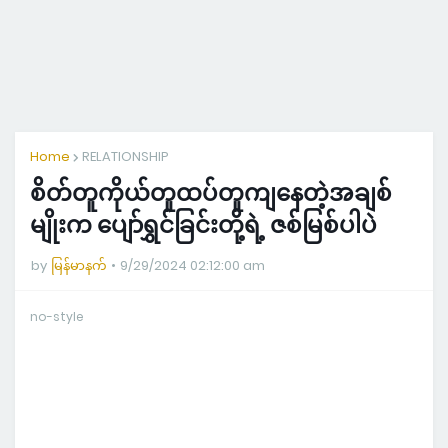
Home
RELATIONSHIP
စိတ်တူကိုယ်တူထပ်တူကျနေတဲ့အချစ်
မျိုးက ပျော်ရွှင်ခြင်းတို့ရဲ့ ဇစ်မြစ်ပါပဲ
by
မြန်မာနက်
9/29/2024 02:12:00 am
no-style