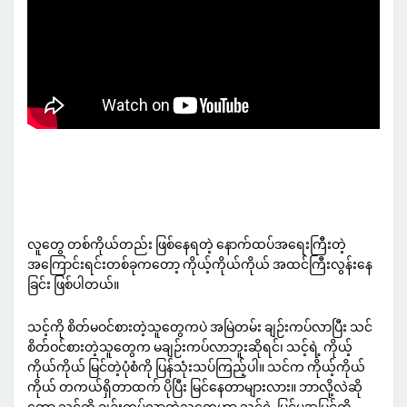
လူတွေ တစ်ကိုယ်တည်း ဖြစ်နေရတဲ့ နောက်ထပ်အရေးကြီးတဲ့
အကြောင်းရင်းတစ်ခုကတော့ ကိုယ့်ကိုယ်ကိုယ် အထင်ကြီးလွန်းနေ
ခြင်း ဖြစ်ပါတယ်။
သင့်ကို စိတ်မဝင်စားတဲ့သူတွေကပဲ အမြဲတမ်း ချဉ်းကပ်လာပြီး သင်
စိတ်ဝင်စားတဲ့သူတွေက မချဉ်းကပ်လာဘူးဆိုရင်၊ သင့်ရဲ့ ကိုယ့်
ကိုယ်ကိုယ် မြင်တဲ့ပုံစံကို ပြန်သုံးသပ်ကြည့်ပါ။ သင်က ကိုယ့်ကိုယ်
ကိုယ် တကယ်ရှိတာထက် ပိုပြီး မြင်နေတာများလား။ ဘာလို့လဲဆို