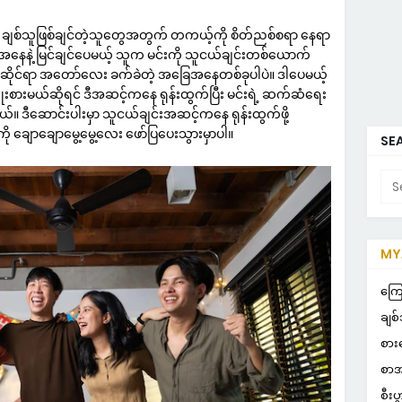
 ချစ်သူဖြစ်ချင်တဲ့သူတွေအတွက် တကယ့်ကို စိတ်ညစ်စရာ နေရာ
အနေနဲ့ မြင်ချင်ပေမယ့် သူက မင်းကို သူငယ်ချင်းတစ်ယောက်
င်းဆိုင်ရာ အတော်လေး ခက်ခဲတဲ့ အခြေအနေတစ်ခုပါပဲ။ ဒါပေမယ့်
 ကြိုးစားမယ်ဆိုရင် ဒီအဆင့်ကနေ ရုန်းထွက်ပြီး မင်းရဲ့ ဆက်ဆံရေး
။ ဒီဆောင်းပါးမှာ သူငယ်ချင်းအဆင့်ကနေ ရုန်းထွက်ဖို့
ချောချောမွေ့မွေ့လေး ဖော်ပြပေးသွားမှာပါ။
SEA
MYA
NO
ကြေ
ချစ်
စား
စာအ
စီးပ