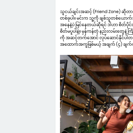
သူငယ်ချင်းအဆင့် (Friend Zone) ဆိုတာ
တစ်ခုပါ။ မင်းက သူ့ကို ချစ်သူတစ်ယောက်
အနေနဲ့ပဲ မြင်နေတယ်ဆိုရင် ဒါဟာ စိတ်ပို
စိတ်မပူပါနဲ့။ မှန်ကန်တဲ့ နည်းလမ်းတွေနဲ့
ကို အဆင့်တက်အောင် လုပ်ဆောင်နိုင်ပါတယ်
အထောက်အကူဖြစ်မယ့် အချက် (၄) ချက်ကို 