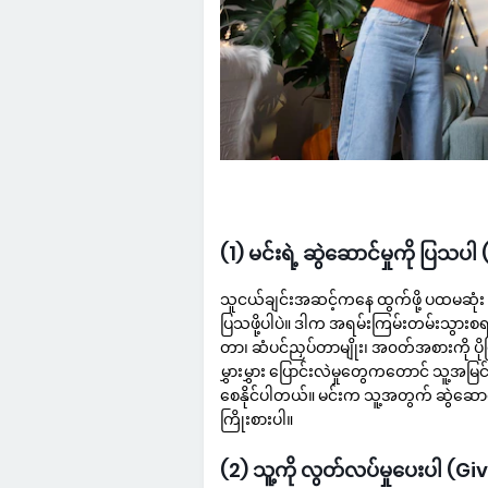
(1) မင်းရဲ့ ဆွဲဆောင်မှုကို ပြ
သူငယ်ချင်းအဆင့်ကနေ ထွက်ဖို့ ပထမဆုံး လိ
ပြသဖို့ပါပဲ။ ဒါက အရမ်းကြမ်းတမ်းသွားစရာ
တာ၊ ဆံပင်ညှပ်တာမျိုး၊ အ၀တ်အစားကို ပိုပ
မွှားမွှား ပြောင်းလဲမှုတွေကတောင် သူ့အမ
စေနိုင်ပါတယ်။ မင်းက သူ့အတွက် ဆွဲဆောင်မှ
ကြိုးစားပါ။
(2) သူ့ကို လွတ်လပ်မှုပေးပါ 