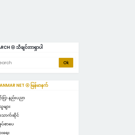
RCH ⦿ သိချင်တာရှာပါ
NMAR NET ⦿ မြန်မာနက်
-STYLE
ာ်ငြာ နည်းပညာ
သူများ
သောက်ဆိုင်
ုပ်စာပေ
ွားရေး