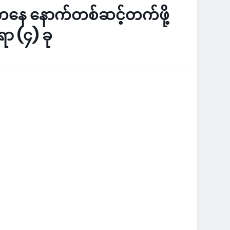
ကနေ နောက်တစ်ဆင့်တက်ဖို့
ာ (၄) ခု