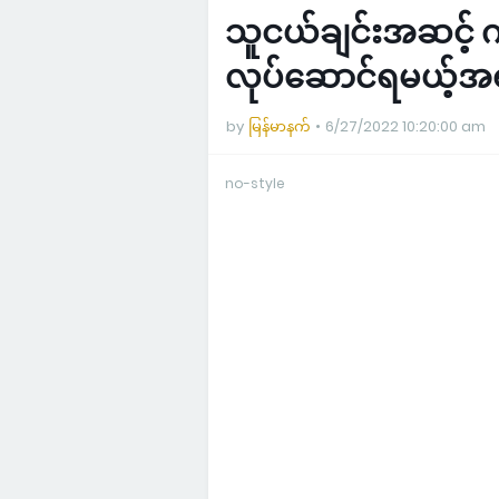
သူငယ်ချင်းအဆင့် 
လုပ်ဆောင်ရမယ့်အရ
by
မြန်မာနက်
6/27/2022 10:20:00 am
no-style