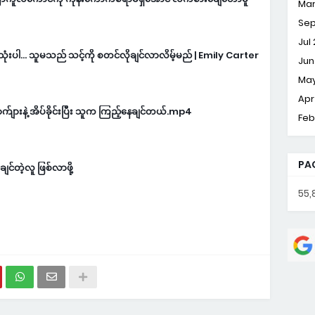
Mar
Sep
Jul
ုံးပါ… သူမသည် သင့်ကို စတင်လိုချင်လာလိမ့်မည် | Emily Carter
Jun
May
Apr
ျားနဲ့ အိပ်ခိုင်းပြီး သူက ကြည့်နေချင်တယ်.mp4
Feb
PA
ျင်တဲ့လူ ဖြစ်လာဖို့
55,