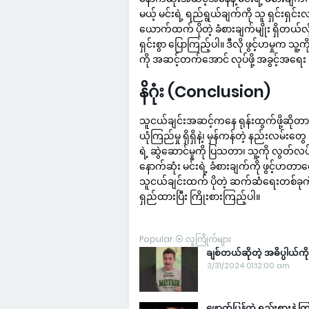
မယ့် မင်းရဲ့ ရည်ရွယ်ချက်ကို သူ ရှင်းရှင
ယောက်ထက် ပိုတဲ့ ခံစားချက်မျိုး ရှိတယ်လိ
ရှင်းစွာ ပြောကြည့်ပါ။ ဒီလို ဖွင့်ဟမှုက သ
ကို အဆင့်တက်အောင် လုပ်ဖို့ အခွင့်အရေး
နိဂုံး (Conclusion)
သူငယ်ချင်းအဆင့်ကနေ ရုန်းထွက်ဖို့ဆိုတာ
ယုံကြည်မှု ရှိရှိနဲ့၊ မှန်ကန်တဲ့ နည်းလမ်း
ရဲ့ ဆွဲဆောင်မှုကို ပြသတာ၊ သူ့ကို လွတ်လ
နောက်ဆုံး မင်းရဲ့ ခံစားချက်ကို ဖွင့်ဟတာတွ
သူငယ်ချင်းထက် ပိုတဲ့ ဆက်ဆံရေးတစ်ခုကို
ရှည်ထားပြီး ကြိုးစားကြည့်ပါ။
Popular ⦿ လူကြိုက်များ
ချစ်တယ်ဆိုတဲ့ အဓိပ္ပါယ
3/31/2024 01:12:00 am
ဖောက်ပြန်တဲ့ ရည်းစားနဲ့