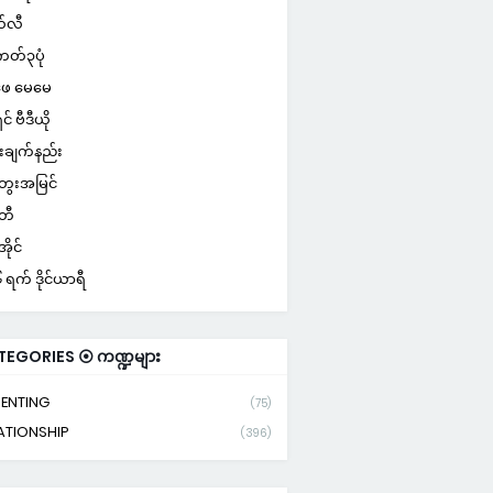
်လီ
ကတ်၃ပုံ
ေ မေမေ
ှင် ဗီဒီယို
းချက်နည်း
ေးအမြင်
်တီ
ိုင်
ရက် ဒိုင်ယာရီ
TEGORIES ⦿ ကဏ္ဍများ
ENTING
(75)
ATIONSHIP
(396)