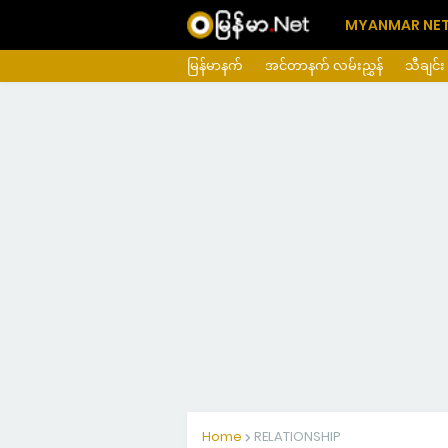
MYANMAR NE
မြန်မာနက်
အင်တာနက် လမ်းညွှန်
သီချင်း
Home
RELATIONSHIP