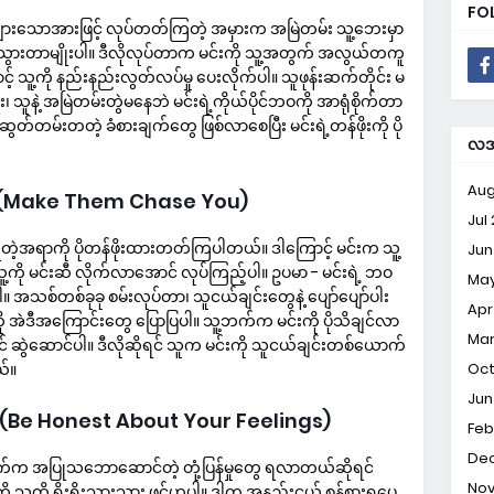
FO
များသောအားဖြင့် လုပ်တတ်ကြတဲ့ အမှားက အမြဲတမ်း သူ့ဘေးမှာ
က်သွားတာမျိုးပါ။ ဒီလိုလုပ်တာက မင်းကို သူ့အတွက် အလွယ်တကူ
် သူ့ကို နည်းနည်းလွတ်လပ်မှု ပေးလိုက်ပါ။ သူဖုန်းဆက်တိုင်း မ
း၊ သူနဲ့ အမြဲတမ်းတွဲမနေဘဲ မင်းရဲ့ကိုယ်ပိုင်ဘဝကို အာရုံစိုက်တာ
်းဆွတ်တမ်းတတဲ့ ခံစားချက်တွေ ဖြစ်လာစေပြီး မင်းရဲ့တန်ဖိုးကို ပို
လအလ
Aug
ပ်ပါ (Make Them Chase You)
Jul
တဲ့အရာကို ပိုတန်ဖိုးထားတတ်ကြပါတယ်။ ဒါကြောင့် မင်းက သူ့
Jun
့ကို မင်းဆီ လိုက်လာအောင် လုပ်ကြည့်ပါ။ ဥပမာ - မင်းရဲ့ ဘဝ
May
ပါ။ အသစ်တစ်ခုခု စမ်းလုပ်တာ၊ သူငယ်ချင်းတွေနဲ့ ပျော်ပျော်ပါး
Apr
ူ့ကို အဲဒီအကြောင်းတွေ ပြောပြပါ။ သူ့ဘက်က မင်းကို ပိုသိချင်လာ
Mar
ောင် ဆွဲဆောင်ပါ။ ဒီလိုဆိုရင် သူက မင်းကို သူငယ်ချင်းတစ်ယောက်
ယ်။
Oct
Jun
်ဟပါ (Be Honest About Your Feelings)
Feb
Dec
 အပြုသဘောဆောင်တဲ့ တုံ့ပြန်မှုတွေ ရလာတယ်ဆိုရင်
Nov
ို သူ့ကို ရိုးရိုးသားသား ဖွင့်ဟပါ။ ဒါက အနည်းငယ် စွန့်စားရပေ