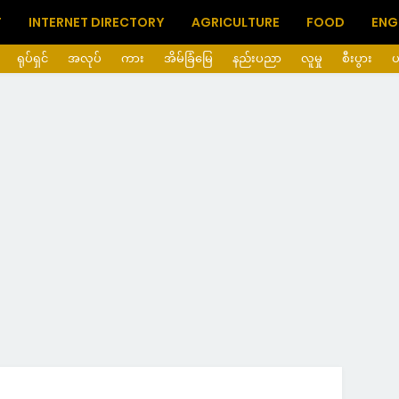
T
INTERNET DIRECTORY
AGRICULTURE
FOOD
ENG
ရုပ်ရှင်
အလုပ်
ကား
အိမ်ခြံမြေ
နည်းပညာ
လူမှု
စီးပွား