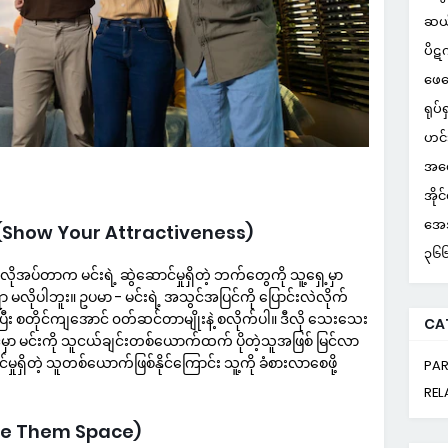
ဆယ
ပိဋ
ဖေဖ
ရုပ်ရ
ဟင်
အတွ
အိုင
အေအ
သပါ (Show Your Attractiveness)
၃၆၆ 
ုအပ်တာက မင်းရဲ့ ဆွဲဆောင်မှုရှိတဲ့ ဘက်တွေကို သူ့ရှေ့မှာ
 မလိုပါဘူး။ ဥပမာ - မင်းရဲ့ အသွင်အပြင်ကို ပြောင်းလဲလိုက်
ြီး စတိုင်ကျအောင် ၀တ်ဆင်တာမျိုးနဲ့ စလိုက်ပါ။ ဒီလို သေးသေး
CA
ြင်မှာ မင်းကို သူငယ်ချင်းတစ်ယောက်ထက် ပိုတဲ့သူအဖြစ် မြင်လာ
ုရှိတဲ့ သူတစ်ယောက်ဖြစ်နိုင်ကြောင်း သူ့ကို ခံစားလာစေဖို့
PAR
REL
(Give Them Space)