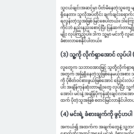
သူငယ်ချင်းအဆင့်မှာ ပိတ်မိနေတဲ့သူတွေ 
ရှိနေတာ၊ သူလိုအပ်တိုင်း ချက်ချင်းရော
ရလွန်းတဲ့သူအဖြစ် မြင်စေပါတယ်။ ဒါကြောင့
ကိုင်ဘဲ နည်းနည်းစောင့်ပြီး ပြန်ဆက်တာမျို
မျိုး လုပ်ကြည့်ပါ။ ဒါက သူ့မှာ မင်းကို လွမ
ခံစားလာစေနိုင်ပါတယ်။
(3) သူ့ကို လိုက်ရှာအောင် လု
လူတွေက သဘာဝအားဖြင့် သူတို့လိုက်ရှာရ
အတွက် အမြဲရှိနေတဲ့သူဖြစ်နေမယ့်အစား သူ
ကို ပိုစိတ်၀င်စားဖွယ်ဖြစ်အောင် ပြောင်းလဲ
ပါး အချိန်ကုန်ဆုံးတာမျိုးတွေ လုပ်ပြီး သ
အောင်၊ မင်းနဲ့ အချိန်ပိုကုန်ဆုံးချင်လာအ
ထက် ပိုတဲ့သူအဖြစ် စတင်မြင်လာနိုင်ပါတ
(4) မင်းရဲ့ ခံစားချက်ကို ဖွင့
အကယ်၍ အထက်က အချက်တွေနဲ့ သူ့ဘက်က
နောက်ဆုံးအဆင့်အနေနဲ့ မင်းရဲ့ ခံစားချက်က