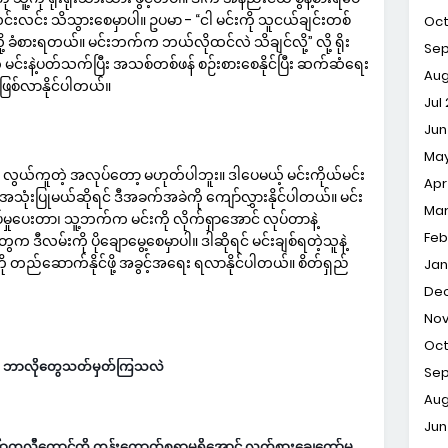
်းလင်းလင်း သိသွားစေမှာပါ။ ဥပမာ - “ငါ မင်းကို သူငယ်ချင်းတစ်
Oct
ု့ ခံစားရတယ်။ မင်းဘက်က ဘယ်လိုထင်လဲ သိချင်လို့” လို့ ရိုး
Sep
ူ့ကို မင်းနဲ့ပတ်သက်ပြီး အသစ်တစ်ဖန် စဉ်းစားစေနိုင်ပြီး ဆက်ဆံရေး
Aug
 ဖြစ်လာနိုင်ပါတယ်။
Jul
Jun
May
 လွယ်ကူတဲ့ အလုပ်တော့ မဟုတ်ပါဘူး။ ဒါပေမယ့် မင်းကိုယ်မင်း
Apr
တွေ အသုံးပြုမယ်ဆိုရင် ဒီအခက်အခဲကို ကျော်လွှားနိုင်ပါတယ်။ မင်း
Mar
ပ်မှုပေးတာ၊ သူ့ဘက်က မင်းကို လိုက်ရှာအောင် လုပ်တာနဲ့
Feb
ေက ဒီလမ်းကို ပိုချောမွေ့စေမှာပါ။ ဒါဆိုရင် မင်းချစ်ရတဲ့သူနဲ့
 တည်ဆောက်နိုင်ဖို့ အခွင့်အရေး ရလာနိုင်ပါတယ်။ စိတ်ရှည်
Jan
Dec
Nov
Oct
်ကို ဘာလိုတွေသတ်မှတ်ကြသလဲ
Sep
Aug
Jun
 ကြာကူလီကောင်ကို ကုန်းကောက်စရာမရှိအောင် လက်စားချေတော်မူ