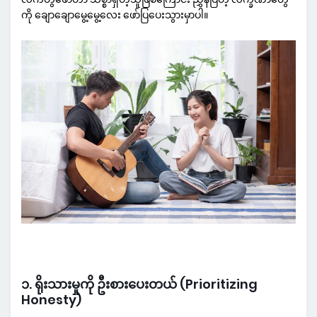
ကို ချောချောမွေ့မွေ့လေး ဖော်ပြပေးသွားမှာပါ။
၁. ရိုးသားမှုကို ဦးစားပေးတယ် (Prioritizing
Honesty)