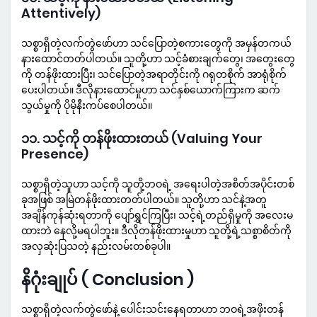
Attentively)
သစ္စာရှိတဲ့လက်တွဲဖော်ဟာ သင်ပြောတဲ့စကားတွေကို အမှန်တကယ်
နားထောင်တတ်ပါတယ်။ သူတို့ဟာ သင့်ခံစားချက်တွေ၊ အတွေးတွေ
ကို တန်ဖိုးထားပြီး၊ သင်ပြောတဲ့အရာတိုင်းကို ဂရုတစိုက် အာရုံစိုက်
ပေးပါတယ်။ ဒီလိုနားထောင်မှုဟာ သင်နှစ်ယောက်ကြားက ဆက်
သွယ်မှုကို ပိုမိုနီးကပ်စေပါတယ်။
၁၁. သင့်ကို တန်ဖိုးထားတယ် (Valuing Your
Presence)
သစ္စာရှိတဲ့သူဟာ သင့်ကို သူတို့ဘဝရဲ့ အရေးပါတဲ့အစိတ်အပိုင်းတစ်
ခုအဖြစ် အမြဲတန်ဖိုးထားတတ်ပါတယ်။ သူတို့ဟာ သင်နဲ့အတူ
အချိန်ကုန်ဆုံးရတာကို ပျော်ရွှင်ကြပြီး၊ သင့်ရဲ့တည်ရှိမှုကို အလေးမ
ထားဘဲ နေလို့မရပါဘူး။ ဒီလိုတန်ဖိုးထားမှုဟာ သူတို့ရဲ့သစ္စာစိတ်ကို
အလှဆုံးပြသတဲ့ နည်းလမ်းတစ်ခုပါ။
နိဂုံးချုပ် ( Conclusion )
သစ္စာရှိတဲ့လက်တွဲဖော်နဲ့ ပေါင်းသင်းနေရတာဟာ ဘဝရဲ့အဖိုးတန်