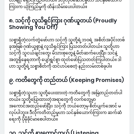
တာမျိုး ရှောင်ကြဉ်ပါတယ်။ ဒီလိုလုပ်ဆောင်မှုဟာ သင်နှစ်ယောက်
ကြားက ယုံကြည်မှုကို ထိန်းသိမ်းပေးပါတယ်။
၈. သင့်ကို လူသိရှင်ကြား ဂုဏ်ယူတယ် (Proudly
Showing You Off)
သစ္စာရှိတဲ့လက်တွဲဖော်ဟာ သင့်ကို သူတို့ရဲ့ဘဝရဲ့ အစိတ်အပိုင်းတစ်
ခုအဖြစ် ဂုဏ်ယူစွာနဲ့ လူသိရှင်ကြား ပြသတတ်ပါတယ်။ သူတို့ဟာ
သင့်ကို သူငယ်ချင်းတွေ၊ မိသားစုတွေနဲ့ မိတ်ဆက်ပေးပြီး၊ သင်နဲ့
အတူရှိနေရတာကို ပျော်ရွှင်စွာ ထုတ်ဖော်ပြသတတ်ကြပါတယ်။ ဒါ
ဟာ သူတို့ရဲ့သစ္စာစိတ်ကို ထင်ဟပ်စေတဲ့ နည်းလမ်းတစ်ခုပါ။
၉. ကတိတွေကို တည်တယ် (Keeping Promises)
သစ္စာရှိတဲ့သူဟာ သူတို့ပေးထားတဲ့ ကတိတွေကို အမြဲတည်တတ်ပါ
တယ်။ သူတို့ပြောထားတဲ့အရာတွေကို လက်တွေ့မှာ
အကောင်အထည်ဖော်ပြီး၊ သင့်ကို ဘယ်တော့မှ စိတ်ပျက်အောင် မ
လုပ်ပါဘူး။ ဒီလိုကတိတည်မှုဟာ သင်နှစ်ယောက်ကြားက ဆက်ဆံ
ရေးကို ပိုမိုခိုင်မာစေပါတယ်။
၁၀. သင့်ကို နားထောင်တယ် (Listening