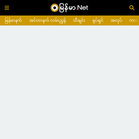
မြန်မာနက်
အင်တာနက် လမ်းညွှန်
သီချင်း
ရုပ်ရှင်
အလုပ်
ကား