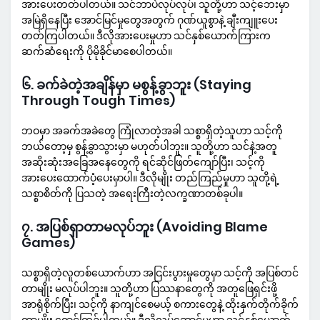
အားပေးတတ်ပါတယ်။ သင်ဘာပဲလုပ်လုပ်၊ သူတို့ဟာ သင့်ဘေးမှာ
အမြဲရှိနေပြီး အောင်မြင်မှုတွေအတွက် ဂုဏ်ယူစွာနဲ့ ချီးကျူးပေး
တတ်ကြပါတယ်။ ဒီလိုအားပေးမှုဟာ သင်နှစ်ယောက်ကြားက
ဆက်ဆံရေးကို ပိုမိုခိုင်မာစေပါတယ်။
၆. ခက်ခဲတဲ့အချိန်မှာ မစွန့်ခွာဘူး (Staying
Through Tough Times)
ဘဝမှာ အခက်အခဲတွေ ကြုံလာတဲ့အခါ သစ္စာရှိတဲ့သူဟာ သင့်ကို
ဘယ်တော့မှ စွန့်ခွာသွားမှာ မဟုတ်ပါဘူး။ သူတို့ဟာ သင်နဲ့အတူ
အဆိုးဆုံးအခြေအနေတွေကို ရင်ဆိုင်ဖြတ်ကျော်ပြီး၊ သင့်ကို
အားပေးထောက်ပံ့ပေးမှာပါ။ ဒီလိုမျိုး တည်ကြည်မှုဟာ သူတို့ရဲ့
သစ္စာစိတ်ကို ပြသတဲ့ အရေးကြီးတဲ့လက္ခဏာတစ်ခုပါ။
၇. အပြစ်ရှာတာမလုပ်ဘူး (Avoiding Blame
Games)
သစ္စာရှိတဲ့လူတစ်ယောက်ဟာ အငြင်းပွားမှုတွေမှာ သင့်ကို အပြစ်တင်
တာမျိုး မလုပ်ပါဘူး။ သူတို့ဟာ ပြဿနာတွေကို အတူဖြေရှင်းဖို့
အာရုံစိုက်ပြီး၊ သင့်ကို နာကျင်စေမယ့် စကားတွေနဲ့ ထိုးနှက်တိုက်ခိုက်