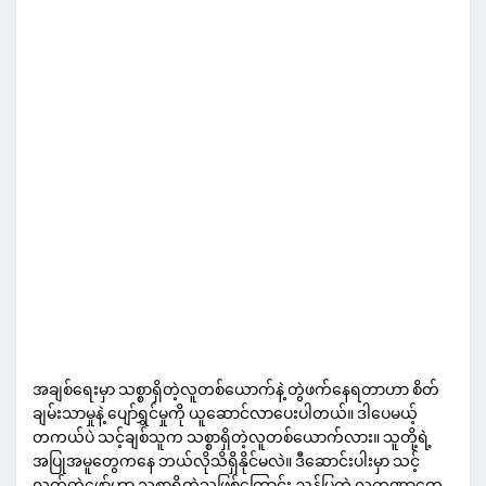
အချစ်ရေးမှာ သစ္စာရှိတဲ့လူတစ်ယောက်နဲ့ တွဲဖက်နေရတာဟာ စိတ်
ချမ်းသာမှုနဲ့ ပျော်ရွှင်မှုကို ယူဆောင်လာပေးပါတယ်။ ဒါပေမယ့်
တကယ်ပဲ သင့်ချစ်သူက သစ္စာရှိတဲ့လူတစ်ယောက်လား။ သူတို့ရဲ့
အပြုအမူတွေကနေ ဘယ်လိုသိရှိနိုင်မလဲ။ ဒီဆောင်းပါးမှာ သင့်
လက်တွဲဖော်ဟာ သစ္စာရှိတဲ့သူဖြစ်ကြောင်း ညွှန်ပြတဲ့ လက္ခဏာတွေ