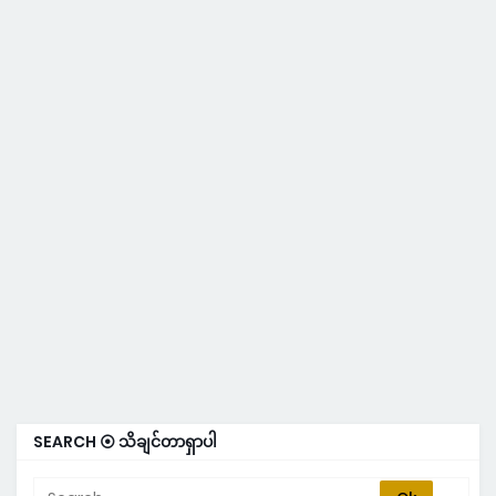
SEARCH ⦿ သိချင်တာရှာပါ