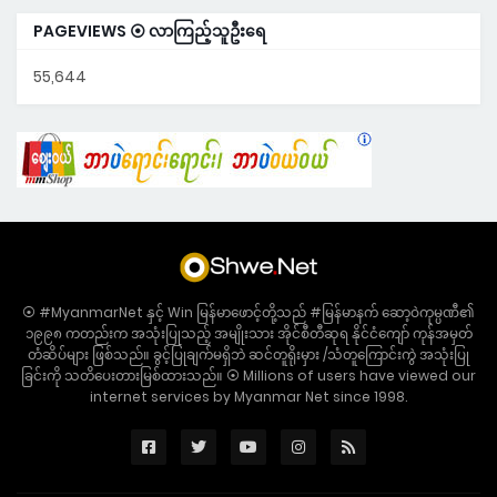
PAGEVIEWS ⦿ လာကြည့်သူဦးရေ
55,644
⦿ #MyanmarNet နှင့် Win မြန်မာဖောင့်တို့သည် #မြန်မာနက် ဆော့ဝဲကုမ္ပဏီ၏
၁၉၉၈ ကတည်းက အသုံးပြုသည့် အမျိုးသား အိုင်စီတီဆုရ နိုင်ငံကျော် ကုန်အမှတ်
တံဆိပ်များ ဖြစ်သည်။ ခွင့်ပြုချက်မရှိဘဲ ဆင်တူရိုးမှား /သံတူကြောင်းကွဲ အသုံးပြု
ခြင်းကို သတိပေးတားမြစ်ထားသည်။ ⦿ Millions of users have viewed our
internet services by Myanmar Net since 1998.