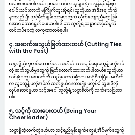
လေးစားပေးပါတယ်။ ဥပမာ၊ သင်က သူများနဲ့ အလွန်ရင်းနှီးစွာ
ပေါင်းသင်းတာကို မကြိုက်ဘူးဆိုရင်၊ သူတို့ဟာ အဲဒီအချက်ကို
နားလည်ပြီး သင့်စိတ်ချမ်းသာမှုအတွက် လိုက်လျောညီထွေဖြစ်
အောင် ဆောင်ရွက်ပေးမှာပါ။ ဒါဟာ သူတို့ရဲ့သစ္စာစောင့်သိမှုကို
ထင်ဟပ်စေတဲ့ လက္ခဏာတစ်ခုပါ။
၄. အဆက်အသွယ်ဖြတ်ထားတယ် (Cutting Ties
with the Past)
သစ္စာရှိတဲ့လူတစ်ယောက်ဟာ အတိတ်က အချစ်ရေးတွေနဲ့ မလိုအပ်
တဲ့ ဆက်သွယ်မှုတွေကို ဖြတ်တောက်ထားတတ်ပါတယ်။ သူတို့ဟာ
သင်နဲ့အတူ အနာဂတ်ကို တည်ဆောက်ဖို့သာ အာရုံစိုက်ပြီး၊ အတိတ်
က လူတွေနဲ့ မလိုအပ်ဘဲ ဆက်နွယ်နေတာမျိုး မလုပ်ပါဘူး။ ဒီလို
လုပ်ဆောင်မှုဟာ သင့်အပေါ် သူတို့ရဲ့သစ္စာစိတ်ကို သက်သေပြတာ
ပါ။
၅. သင့်ကို အားပေးတယ် (Being Your
Cheerleader)
သစ္စာရှိတဲ့လက်တွဲဖော်ဟာ သင့်ရည်မှန်းချက်တွေနဲ့ အိပ်မက်တွေကို