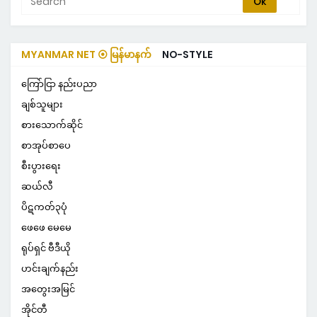
MYANMAR NET ⦿ မြန်မာနက်
NO-STYLE
ကြော်ငြာ နည်းပညာ
ချစ်သူများ
စားသောက်ဆိုင်
စာအုပ်စာပေ
စီးပွားရေး
ဆယ်လီ
ပိဋကတ်၃ပုံ
ဖေဖေ မေမေ
ရုပ်ရှင် ဗီဒီယို
ဟင်းချက်နည်း
အတွေးအမြင်
အိုင်တီ