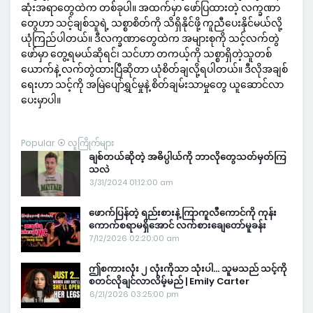
ဆုံးအရာတွေထဲက တစ်ခုပါ။ အထက်မှာ ဖော်ပြထားတဲ့ လက္ခဏာ
တွေဟာ သင့်ချစ်သူရဲ့ သစ္စာစိတ်ကို သိရှိနိုင်ဖို့ ကူညီပေးနိုင်မယ်လို့
ယုံကြည်ပါတယ်။ ဒီလက္ခဏာတွေထဲက အများစုကို သင့်လက်တွဲ
ဖော်မှာ တွေ့ရမယ်ဆိုရင်၊ သင်ဟာ တကယ့်ကို သစ္စာရှိတဲ့သူတစ်
ယောက်နဲ့ လက်တွဲထားပြီဆိုတာ ယုံစိတ်ချလို့ရပါတယ်။ ဒီလိုအချစ်
ရေးဟာ သင့်ကို အမြဲပျော်ရွှင်မှုနဲ့ စိတ်ချမ်းသာမှုတွေ ယူဆောင်လာ
ပေးမှာပါ။
Popular ⦿ လူကြိုက်များ
ချစ်တယ်ဆိုတဲ့ အဓိပ္ပါယ်ကို ဘာလိုတွေသတ်မှတ်ကြ
သလဲ
3/31/2024 01:12:00 am
ဖောက်ပြန်တဲ့ ရည်းစားနဲ့ ကြာကူလီကောင်ကို ကုန်း
ကောက်စရာမရှိအောင် လက်စားချေတော်မူခန်း
7/12/2026 02:20:00 am
ဤစကားလုံး ၂ လုံးကိုသာ သုံးပါ… သူမသည် သင့်ကို
စတင်လိုချင်လာလိမ့်မည် | Emily Carter
6/21/2026 03:25:00 pm