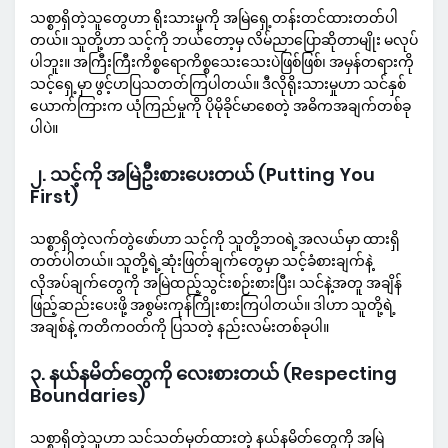
သစ္စာရှိတဲ့သူတွေဟာ ရိုးသားမှုကို အမြဲရှေ့တန်းတင်ထားတတ်ပါ
တယ်။ သူတို့ဟာ သင့်ကို ဘယ်တော့မှ လိမ်ညာပြောဆိုတာမျိုး မလုပ်
ပါဘူး။ အကြီးကြီးကိစ္စရောကိစ္စသေးသေးပဲဖြစ်ဖြစ်၊ အမှန်တရားကို
သင့်ရှေ့မှာ ဖွင့်ဟပြသတတ်ကြပါတယ်။ ဒီလိုရိုးသားမှုဟာ သင်နှစ်
ယောက်ကြားက ယုံကြည်မှုကို ပိုမိုခိုင်မာစေတဲ့ အဓိကအချက်တစ်ခု
ပါပဲ။
၂. သင့်ကို အမြဲဦးစားပေးတယ် (Putting You
First)
သစ္စာရှိတဲ့လက်တွဲဖော်ဟာ သင့်ကို သူတို့ဘဝရဲ့အလယ်မှာ ထားရှိ
တတ်ပါတယ်။ သူတို့ရဲ့ဆုံးဖြတ်ချက်တွေမှာ သင့်ခံစားချက်နဲ့
လိုအပ်ချက်တွေကို အမြဲထည့်သွင်းစဉ်းစားပြီး၊ သင်နဲ့အတူ အချိန်
ဖြည့်ဆည်းပေးဖို့ အစွမ်းကုန်ကြိုးစားကြပါတယ်။ ဒါဟာ သူတို့ရဲ့
အချစ်နဲ့ ကတိကဝတ်ကို ပြသတဲ့ နည်းလမ်းတစ်ခုပါ။
၃. နယ်နမိတ်တွေကို လေးစားတယ် (Respecting
Boundaries)
သစ္စာရှိတဲ့သူဟာ သင်သတ်မှတ်ထားတဲ့ နယ်နမိတ်တွေကို အမြဲ