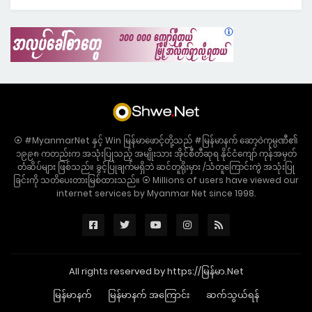
⦿ #MyanmarNet နှင့် Win မြန်မာဖောင့်တို့သည် #မြန်မာနက် ဆော့ဝဲကုမ္ပဏီ၏
၁၉၉၈ ကတည်းက အသုံးပြုသည့် အမျိုးသား အိုင်စီတီဆုရ နိုင်ငံကျော် ကုန်အမှတ်
တံဆိပ်များ ဖြစ်သည်။ ခွင့်ပြုချက်မရှိဘဲ ဆင်တူရိုးမှား /သံတူကြောင်းကွဲ အသုံးပြု
ခြင်းကို သတိပေးတားမြစ်ထားသည်။ ⦿ Millions of users have viewed our
internet services by Myanmar Net since 1998.
All rights reserved by https://မြန်မာ.Net
မြန်မာနက်
မြန်မာနက် အကြောင်း
ဆက်သွယ်ရန်