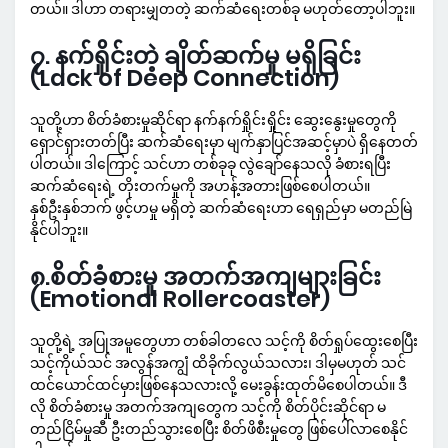
တယ်။ ဒါဟာ တရားမျှတတဲ့ ဆက်ဆံရေးတစ်ခု မဟုတ်တော့ပါဘူး။
၇. နက်ရှိုင်းတဲ့ ချိတ်ဆက်မှု မရှိခြင်း
(Lack of Deep Connection)
သူတို့ဟာ စိတ်ခံစားမှုဆိုင်ရာ နက်နက်ရှိုင်းရှိုင်း ဆွေးနွေးမှုတွေကို
ရှောင်ရှားတတ်ပြီး ဆက်ဆံရေးမှာ မျက်နှာပြင်အဆင့်မှာပဲ ရှိနေတတ်
ပါတယ်။ ဒါကြောင့် သင်ဟာ တစ်ခုခု လွဲချော်နေသလို ခံစားရပြီး
ဆက်ဆံရေးရဲ့ တိုးတက်မှုကို အဟန့်အတားဖြစ်စေပါတယ်။
နှစ်ဦးနှစ်ဘက် ဖွင့်ဟမှု မရှိတဲ့ ဆက်ဆံရေးဟာ ရေရှည်မှာ မတည်မြဲ
နိုင်ပါဘူး။
၈.စိတ်ခံစားမှု အတက်အကျများခြင်း
(Emotional Rollercoaster)
သူတို့ရဲ့ အပြုအမူတွေဟာ တစ်ခါတလေ သင့်ကို စိတ်ရှုပ်ထွေးစေပြီး
သင့်ကိုယ်သင် အလွန်အကျွံ ထိခိုက်လွယ်သလား၊ ဒါမှမဟုတ် သင်
ထင်ယောင်ထင်မှားဖြစ်နေသလားလို့ မေးခွန်းထုတ်မိစေပါတယ်။ ဒီ
လို စိတ်ခံစားမှု အတက်အကျတွေက သင့်ကို စိတ်ပိုင်းဆိုင်ရာ မ
တည်ငြိမ်မှုဆီ ဦးတည်သွားစေပြီး စိတ်ဖိစီးမှုတွေ ဖြစ်ပေါ်လာစေနိုင်