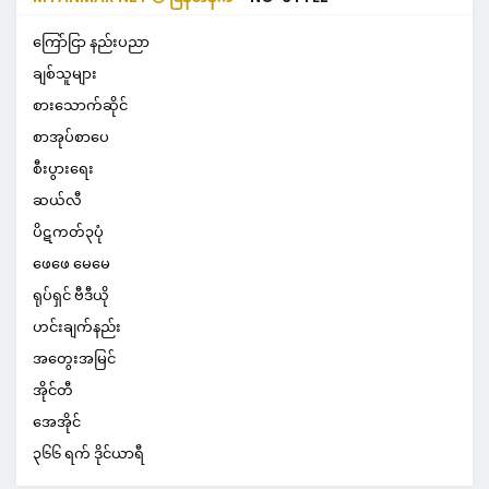
ကြော်ငြာ နည်းပညာ
ချစ်သူများ
စားသောက်ဆိုင်
စာအုပ်စာပေ
စီးပွားရေး
ဆယ်လီ
ပိဋကတ်၃ပုံ
ဖေဖေ မေမေ
ရုပ်ရှင် ဗီဒီယို
ဟင်းချက်နည်း
အတွေးအမြင်
အိုင်တီ
အေအိုင်
၃၆၆ ရက် ဒိုင်ယာရီ