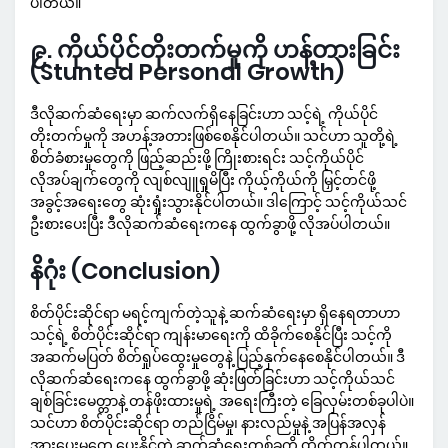
ပါတယ်။
၉. ကိုယ်ပိုင်တိုးတက်မှုကို ဟန့်တားခြင်း
(Stunted Personal Growth)
ဒီလိုဆက်ဆံရေးမှာ ဆက်လက်ရှိနေခြင်းဟာ သင့်ရဲ့ ကိုယ်ပိုင်
တိုးတက်မှုကို အဟန့်အတားဖြစ်စေနိုင်ပါတယ်။ သင်ဟာ သူတို့ရဲ့
စိတ်ခံစားမှုတွေကို ဖြည့်ဆည်းဖို့ ကြိုးစားရင်း သင့်ကိုယ်ပိုင်
လိုအပ်ချက်တွေကို လျစ်လျူရှုမိပြီး ကိုယ့်ကိုယ်ကို မြှင့်တင်ဖို့
အခွင့်အရေးတွေ ဆုံးရှုံးသွားနိုင်ပါတယ်။ ဒါကြောင့် သင့်ကိုယ်သင်
ဦးစားပေးပြီး ဒီလိုဆက်ဆံရေးကနေ ထွက်ခွာဖို့ လိုအပ်ပါတယ်။
နိဂုံး (Conclusion)
စိတ်ပိုင်းဆိုင်ရာ မရင့်ကျက်တဲ့သူနဲ့ ဆက်ဆံရေးမှာ ရှိနေရတာဟာ
သင့်ရဲ့ စိတ်ပိုင်းဆိုင်ရာ ကျန်းမာရေးကို ထိခိုက်စေနိုင်ပြီး သင့်ကို
အဆက်မပြတ် စိတ်ရှုပ်ထွေးမှုတွေနဲ့ ပြည့်နှက်နေစေနိုင်ပါတယ်။ ဒီ
လိုဆက်ဆံရေးကနေ ထွက်ခွာဖို့ ဆုံးဖြတ်ခြင်းဟာ သင့်ကိုယ်သင်
ချစ်ခြင်းမေတ္တာနဲ့ တန်ဖိုးထားမှုရဲ့ အရေးကြီးတဲ့ ခြေလှမ်းတစ်ခုပါပဲ။
သင်ဟာ စိတ်ပိုင်းဆိုင်ရာ တည်ငြိမ်မှု၊ နားလည်မှုနဲ့ အပြန်အလှန်
အားပေးမှုတွေ ပေးနိုင်တဲ့ ဆက်ဆံရေးတစ်ခုကို ထိုက်တန်ပါတယ်။