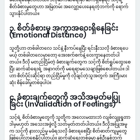
စိတ်ခံစားမှုတွေဟာ အမြဲတမ်း အလျှော့ပေးနေရတဲ့ဘက်ကို ရောက်
သွားနိုင်ပါတယ်။
၃. စိတ်ခံစားမှု အကွာအဝေးရှိနေခြင်း
(Emotional Distance)
သူတို့ဟာ တစ်ခါတလေ သင်နဲ့ နီးကပ်နေပြီး ရင်းနှီးသလို ခံစားရပေ
မယ့် တစ်ခါတလေမှာတော့ အေးစက်စက်နဲ့ ဝေးကွာနေတတ်ပါ
တယ်။ ဒီလို မတည်ငြိမ်တဲ့ ခံစားချက်တွေက သင့်ကို စိတ်ရှုပ်ထွေးစေ
ပြီး ဆက်ဆံရေးရဲ့ အနာဂတ်ကို မရေရာမသေချာဖြစ်စေပါတယ်။ ဒါ
ဟာ စိတ်ပိုင်းဆိုင်ရာ တည်ငြိမ်မှုကို လိုချင်တဲ့သူအတွက် အကြီးမား
ဆုံး စိန်ခေါ်မှုတစ်ခုပါပဲ။
၄. ခံစားချက်တွေကို အသိအမှတ်မပြု
ခြင်း (Invalidation of Feelings)
သင့်ရဲ့ စိတ်ခံစားမှုတွေကို သူတို့က အလေးမထားဘဲ လျစ်လျူရှုတာ
ဒါမှမဟုတ် အသေးအဖွဲလို့ သတ်မှတ်တတ်ပါတယ်။ ဒီလိုအပြုအမူ
က သင့်ကို နားလည်မှု မခံရသလို ခံစားရစေပြီး စိတ်ဓာတ်ကျမှုတွေ
ဖြစ်ပေါ်လာစေနိုင်ပါတယ်။ ဆက်ဆံရေးတစ်ခုမှာ နှစ်ဦးနှစ်ဘက်