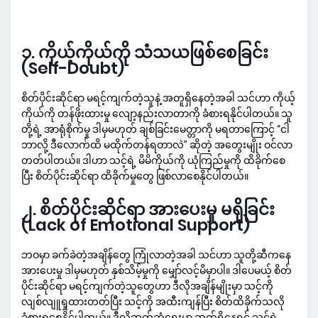
၁. ကိုယ့်ကိုယ်ကို သံသယဖြစ်စေခြင်း
(Self-Doubt)
စိတ်ပိုင်းဆိုင်ရာ မရင့်ကျက်တဲ့သူနဲ့ အတူရှိနေတဲ့အခါ သင်ဟာ ကိုယ့်
ကိုယ်ကို တန်ဖိုးထားမှု လျော့နည်းလာတာကို ခံစားရနိုင်ပါတယ်။ သူ
တို့ရဲ့ အာရုံစိုက်မှု ဒါမှမဟုတ် ချစ်ခြင်းမေတ္တာကို မရတာကြောင့် “ငါ
ဘာလို့ ဒီလောက်ထိ မထိုက်တန်ရတာလဲ” ဆိုတဲ့ အတွေးမျိုး ဝင်လာ
တတ်ပါတယ်။ ဒါဟာ သင့်ရဲ့ မိမိကိုယ်ကို ယုံကြည်မှုကို ထိခိုက်စေ
ပြီး စိတ်ပိုင်းဆိုင်ရာ ထိခိုက်မှုတွေ ဖြစ်လာစေနိုင်ပါတယ်။
၂. စိတ်ပိုင်းဆိုင်ရာ အားပေးမှု မရှိခြင်း
(Lack of Emotional Support)
ဘဝမှာ ခက်ခဲတဲ့အချိန်တွေ ကြုံလာတဲ့အခါ သင်ဟာ သူတို့ဆီကနေ
အားပေးမှု ဒါမှမဟုတ် နှစ်သိမ့်မှုကို မျှော်လင့်မိမှာပါ။ ဒါပေမယ့် စိတ်
ပိုင်းဆိုင်ရာ မရင့်ကျက်တဲ့သူတွေဟာ ဒီလိုအချိန်မျိုးမှာ သင့်ကို
လျစ်လျူရှုထားတတ်ပြီး သင့်ကို အထီးကျန်ပြီး စိတ်ထိခိုက်သလို
ခံစားရစေနိုင်ပါတယ်။ ဒီလိုဆက်ဆံရေးမှာ ဆက်ရှိနေရင် သင့်ရဲ့