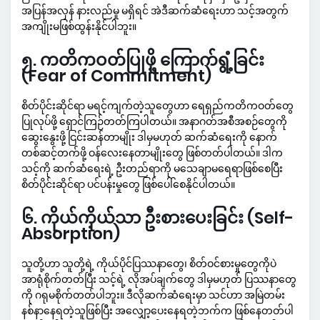
အပြန်အလှန် နားလည်မှု မရှိရင် အဲဒီဆက်ဆံရေးဟာ သင့်အတွက်
အကျိုးမဖြစ်ထွန်းနိုင်ပါဘူး။
၅. ကတိကဝတ်ပြုဖို့ ကြောက်ရွံ့ခြင်း
(Fear of Commitment)
စိတ်ပိုင်းဆိုင်ရာ မရင့်ကျက်တဲ့သူတွေဟာ ရေရှည်ကတိကဝတ်တွေ
ပြုလုပ်ဖို့ ရှောင်ကြဉ်တတ်ကြပါတယ်။ အနာဂတ်အစီအစဉ်တွေကို
ဆွေးနွေးဖို့ ငြင်းဆန်တာမျိုး ဒါမှမဟုတ် ဆက်ဆံရေးကို နောက်
တစ်ဆင့်တက်ဖို့ ဝန်လေးနေတာမျိုးတွေ ဖြစ်တတ်ပါတယ်။ ဒါက
သင့်ကို ဆက်ဆံရေးရဲ့ ဦးတည်ရာကို မသေချာမရေရာဖြစ်စေပြီး
စိတ်ပိုင်းဆိုင်ရာ ပင်ပန်းမှုတွေ ဖြစ်ပေါ်စေနိုင်ပါတယ်။
၆. ကိုယ်ကိုယ်သာ ဦးစားပေးခြင်း (Self-
Absorption)
သူတို့ဟာ သူတို့ရဲ့ ကိုယ်ပိုင်ပြဿနာတွေ၊ စိတ်ဝင်စားမှုတွေကိုပဲ
အာရုံစိုက်တတ်ပြီး သင့်ရဲ့ လိုအပ်ချက်တွေ ဒါမှမဟုတ် ပြဿနာတွေ
ကို ဂရုမစိုက်တတ်ပါဘူး။ ဒီလိုဆက်ဆံရေးမှာ သင်ဟာ အမြဲတမ်း
နစ်နာနေရတဲ့သူဖြစ်ပြီး အလျှော့ပေးနေရတဲ့ဘက်က ဖြစ်နေတတ်ပါ