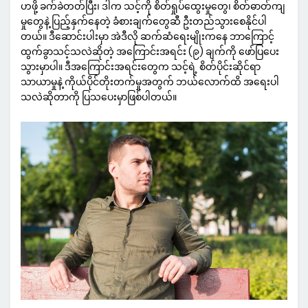
ဟဖို့ ခက်ခဲတတ်ပြီး၊ ဒါက သင့်ကို စိတ်ရှုပ်ထွေးမှုတွေ၊ စိတ်ဓာတ်ကျ
မှုတွေနဲ့ ပြည့်နှက်နေတဲ့ ခံစားချက်တွေဆီ ဦးတည်သွားစေနိုင်ပါ
တယ်။ ဒီဆောင်းပါးမှာ အဲဒီလို ဆက်ဆံရေးမျိုးကနေ ဘာကြောင့်
ထွက်ခွာသင့်သလဲဆိုတဲ့ အကြောင်းအရင်း (၉) ချက်ကို ဖော်ပြပေး
သွားမှာပါ။ ဒီအကြောင်းအရင်းတွေက သင့်ရဲ့ စိတ်ပိုင်းဆိုင်ရာ
သာယာမှုနဲ့ ကိုယ်ပိုင်တိုးတက်မှုအတွက် ဘယ်လောက်ထိ အရေးပါ
သလဲဆိုတာကို ပြသပေးမှာဖြစ်ပါတယ်။