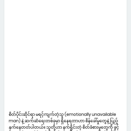
စိတ်ပိုင်းဆိုင်ရာ မရင့်ကျက်တဲ့သူ (emotionally unavailable
man) နဲ့ ဆက်ဆံရေးတစ်ခုမှာ ရှိနေရတာဟာ စိန်ခေါ်မှုတွေနဲ့ ပြည့်
နှက်နေတတ်ပါတယ်။ သူတို့ဟာ နက်ရှိုင်းတဲ့ စိတ်ခံစားမှုတွေကို ဖွင့်