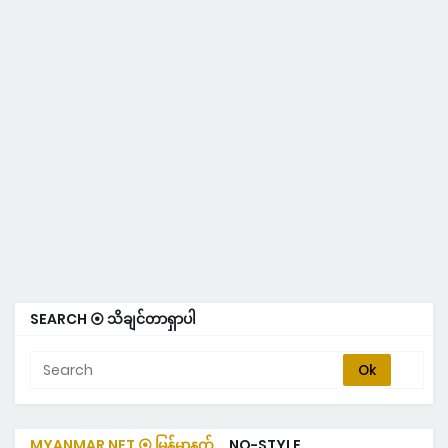
SEARCH ⦿ သိချင်တာရှာပါ
MYANMAR NET ⦿ မြန်မာနက်
NO-STYLE