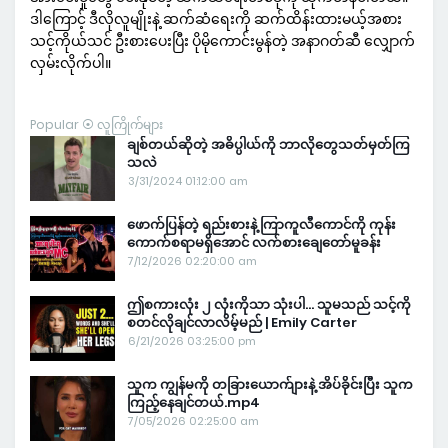
ဒါကြောင့် ဒီလိုလူမျိုးနဲ့ ဆက်ဆံရေးကို ဆက်ထိန်းထားမယ့်အစား
သင့်ကိုယ်သင် ဦးစားပေးပြီး ပိုမိုကောင်းမွန်တဲ့ အနာဂတ်ဆီ လျှောက်
လှမ်းလိုက်ပါ။
Popular ⦿ လူကြိုက်များ
ချစ်တယ်ဆိုတဲ့ အဓိပ္ပါယ်ကို ဘာလိုတွေသတ်မှတ်ကြ
သလဲ
3/31/2024 01:12:00 am
ဖောက်ပြန်တဲ့ ရည်းစားနဲ့ ကြာကူလီကောင်ကို ကုန်း
ကောက်စရာမရှိအောင် လက်စားချေတော်မူခန်း
7/12/2026 02:20:00 am
ဤစကားလုံး ၂ လုံးကိုသာ သုံးပါ… သူမသည် သင့်ကို
စတင်လိုချင်လာလိမ့်မည် | Emily Carter
6/21/2026 03:25:00 pm
သူက ကျွန်မကို တခြားယောက်ျားနဲ့ အိပ်ခိုင်းပြီး သူက
ကြည့်နေချင်တယ်.mp4
7/05/2026 02:25:00 am