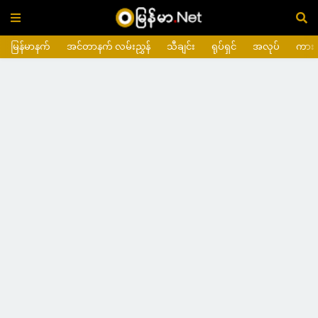
မြန်မာနက်
အင်တာနက် လမ်းညွှန်
သီချင်း
ရုပ်ရှင်
အလုပ်
ကား