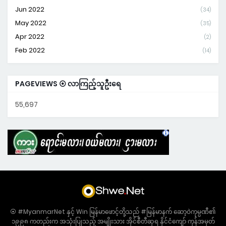
Jun 2022
(34)
May 2022
(35)
Apr 2022
(2)
Feb 2022
(14)
PAGEVIEWS ⦿ လာကြည့်သူဦးရေ
55,697
⦿ #MyanmarNet နှင့် Win မြန်မာဖောင့်တို့သည် #မြန်မာနက် ဆော့ဝဲကုမ္ပဏီ၏
၁၉၉၈ ကတည်းက အသုံးပြုသည့် အမျိုးသား အိုင်စီတီဆုရ နိုင်ငံကျော် ကုန်အမှတ်