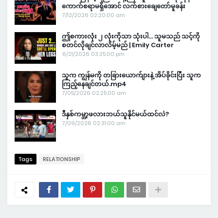
ကောက်စရာမရှိအောင် လက်စားချေတော်မူခန်း
7/12/2026 02:20:00 am
ဤစကားလုံး ၂ လုံးကိုသာ သုံးပါ… သူမသည် သင့်ကို
စတင်လိုချင်လာလိမ့်မည် | Emily Carter
6/21/2026 03:25:00 pm
သူက ကျွန်မကို တခြားယောက်ျားနဲ့ အိပ်ခိုင်းပြီး သူက
ကြည့်နေချင်တယ်.mp4
7/05/2026 02:25:00 am
ဒီနှစ်ကမ္ဘာ့ဖလားဘယ်သူနိုင်မယ်ထင်လဲ?
7/09/2026 02:31:00 am
Tags
RELATIONSHIP