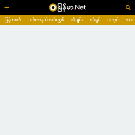
မြန်မာနက်
အင်တာနက် လမ်းညွှန်
သီချင်း
ရုပ်ရှင်
အလုပ်
ကား