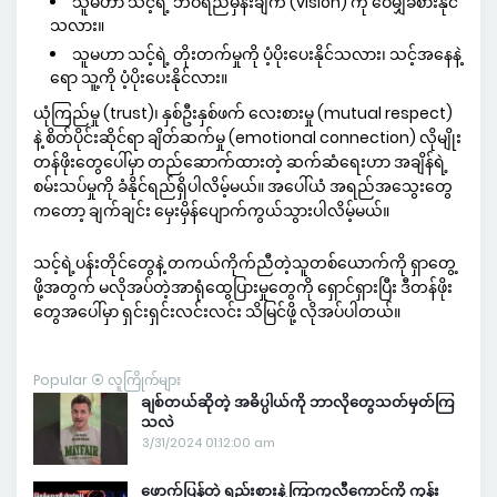
သူမဟာ သင့်ရဲ့ ဘဝရည်မှန်းချက် (vision) ကို ဝေမျှခံစားနိုင်
သလား။
သူမဟာ သင့်ရဲ့ တိုးတက်မှုကို ပံ့ပိုးပေးနိုင်သလား၊ သင့်အနေနဲ့
ရော သူ့ကို ပံ့ပိုးပေးနိုင်လား။
ယုံကြည်မှု (trust)၊ နှစ်ဦးနှစ်ဖက် လေးစားမှု (mutual respect)
နဲ့ စိတ်ပိုင်းဆိုင်ရာ ချိတ်ဆက်မှု (emotional connection) လိုမျိုး
တန်ဖိုးတွေပေါ်မှာ တည်ဆောက်ထားတဲ့ ဆက်ဆံရေးဟာ အချိန်ရဲ့
စမ်းသပ်မှုကို ခံနိုင်ရည်ရှိပါလိမ့်မယ်။ အပေါ်ယံ အရည်အသွေးတွေ
ကတော့ ချက်ချင်း မှေးမှိန်ပျောက်ကွယ်သွားပါလိမ့်မယ်။
သင့်ရဲ့ပန်းတိုင်တွေနဲ့ တကယ်ကိုက်ညီတဲ့သူတစ်ယောက်ကို ရှာတွေ့
ဖို့အတွက် မလိုအပ်တဲ့အာရုံထွေပြားမှုတွေကို ရှောင်ရှားပြီး ဒီတန်ဖိုး
တွေအပေါ်မှာ ရှင်းရှင်းလင်းလင်း သိမြင်ဖို့ လိုအပ်ပါတယ်။
Popular ⦿ လူကြိုက်များ
ချစ်တယ်ဆိုတဲ့ အဓိပ္ပါယ်ကို ဘာလိုတွေသတ်မှတ်ကြ
သလဲ
3/31/2024 01:12:00 am
ဖောက်ပြန်တဲ့ ရည်းစားနဲ့ ကြာကူလီကောင်ကို ကုန်း