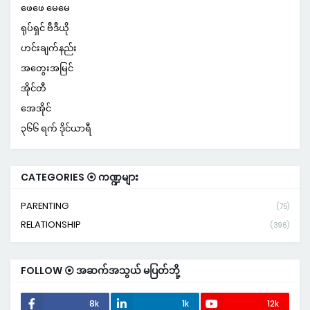
ဖေဖေ မေမေ
ရုပ်ရှင် ဗီဒီယို
ဟင်းချက်နည်း
အတွေးအမြင်
အိုင်တီ
အေအိုင်
၃၆၆ ရက် ဒိုင်ယာရီ
CATEGORIES ⦿ ကဏ္ဍများ
PARENTING
(75)
RELATIONSHIP
(396)
FOLLOW ⦿ အဆက်အသွယ် မပြတ်ဘို့
8k
1k
12k