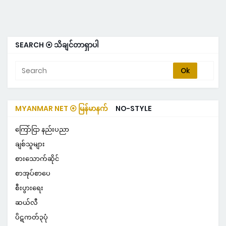
SEARCH ⦿ သိချင်တာရှာပါ
MYANMAR NET ⦿ မြန်မာနက်
NO-STYLE
ကြော်ငြာ နည်းပညာ
ချစ်သူများ
စားသောက်ဆိုင်
စာအုပ်စာပေ
စီးပွားရေး
ဆယ်လီ
ပိဋကတ်၃ပုံ