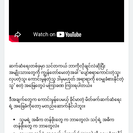
ဆက်ဆံရေးတစ်ခုမှာ သင်တကယ် ဘာကိုလိုချင်လဲဆိုပြီး
အမျိုးသားတွေကို ကျွန်တော်မေးတဲ့အခါ "ပျော်စရာကောင်းတဲ့သူ၊
လှပတဲ့သူ၊ ကောင်းမွန်တဲ့သူ ဒါမှမဟုတ် အရာရာကို ဝေမျှခံစားနိုင်တဲ့
သူ" စတဲ့ အဖြေတွေပဲ မကြာခဏ ကြားရပါတယ်။
ဒီအချက်တွေက ကောင်းမွန်ပေမယ့် ခိုင်မာတဲ့ မိတ်ဖက်ဆက်ဆံရေး
ရဲ့ အခြေခံကိုတော့ မတည်ဆောက်နိုင်ပါဘူး။
သူမရဲ့ အဓိက တန်ဖိုးတွေ က ဘာတွေလဲ၊ သင့်ရဲ့ အဓိက
တန်ဖိုးတွေ က ဘာတွေလဲ။