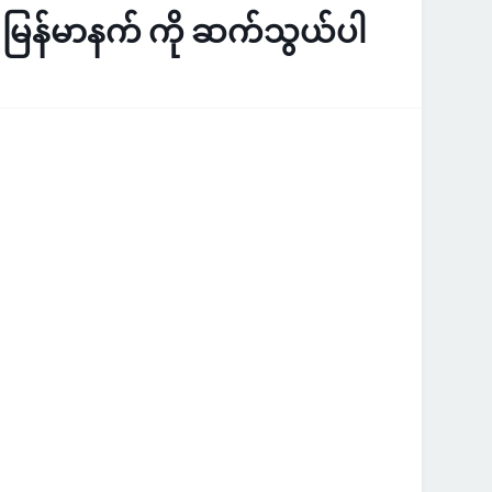
ြန်မာနက် ကို ဆက်သွယ်ပါ