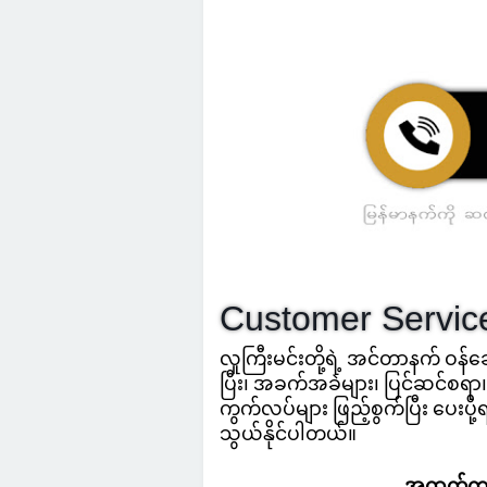
Customer Servic
လူကြီးမင်းတို့ရဲ့ အင်တာနက် ဝန်ဆ
ပြီး၊ အခက်အခဲများ၊ ပြင်ဆင်စရာ၊
ကွက်လပ်များ ဖြည့်စွက်ပြီး ပေးပိ
သွယ်နိုင်ပါတယ်။
အထက်က မျ