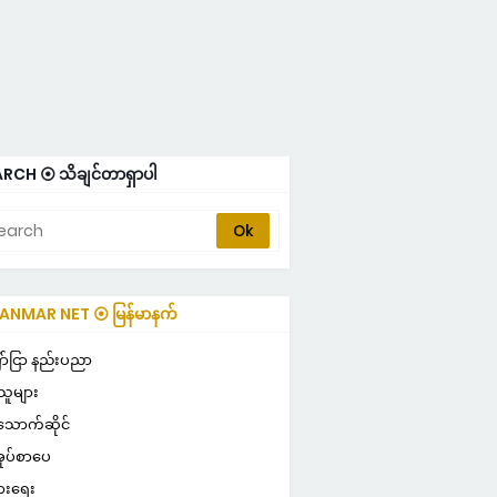
RCH ⦿ သိချင်တာရှာပါ
NMAR NET ⦿ မြန်မာနက်
-STYLE
ာ်ငြာ နည်းပညာ
သူများ
သောက်ဆိုင်
ုပ်စာပေ
ွားရေး