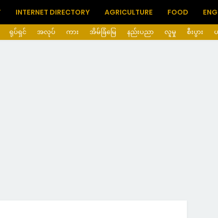
T
INTERNET DIRECTORY
AGRICULTURE
FOOD
ENG
ရုပ်ရှင်
အလုပ်
ကား
အိမ်ခြံမြေ
နည်းပညာ
လူမှု
စီးပွား