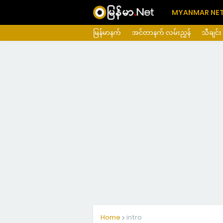
MYANMAR NE
မြန်မာနက်
အင်တာနက် လမ်းညွှန်
သီချင်း
Home
intro