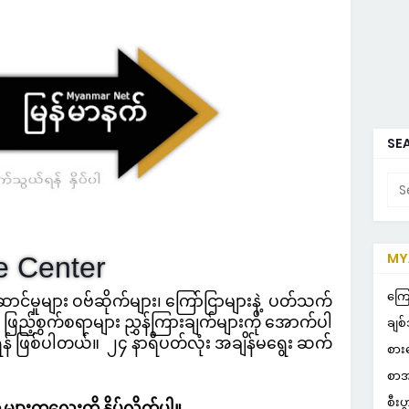
SEA
MYA
e Center
NO
ကြေ
ောင်မှုများ
ဝဗ်ဆိုက်များ၊ ‌ကြော်ငြာများနဲ့
ပတ်သက်
 ဖြည့်စွက်စရာများ ညွှန်ကြားချက်များကို အောက်ပါ
ချစ်
ု့ရန် ဖြစ်ပါတယ်။
၂၄ နာရီပတ်လုံး အချိန်မရွေး ဆက်
စား
စာအ
စီးပ
ှားကလေးကို နှိပ်လိုက်ပါ။