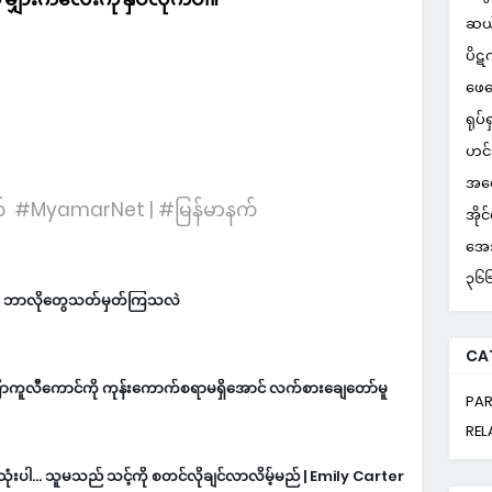
ဆယ
ပိဋ
ဖေဖ
ရုပ်ရ
ဟင်
အတွ
် #MyamarNet | #မြန်မာနက်
အိုင
အေအ
၃၆၆ 
်ကို ဘာလိုတွေသတ်မှတ်ကြသလဲ
CA
 ကြာကူလီကောင်ကို ကုန်းကောက်စရာမရှိအောင် လက်စားချေတော်မူ
PAR
REL
ုံးပါ… သူမသည် သင့်ကို စတင်လိုချင်လာလိမ့်မည် | Emily Carter