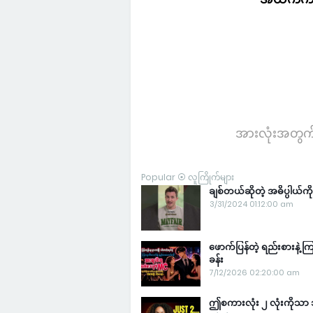
အားလုံးအတွက
Popular ⦿ လူကြိုက်များ
ချစ်တယ်ဆိုတဲ့ အဓိပ္ပါယ
3/31/2024 01:12:00 am
ဖောက်ပြန်တဲ့ ရည်းစားနဲ့
ခန်း
7/12/2026 02:20:00 am
ဤစကားလုံး ၂ လုံးကိုသာ သ