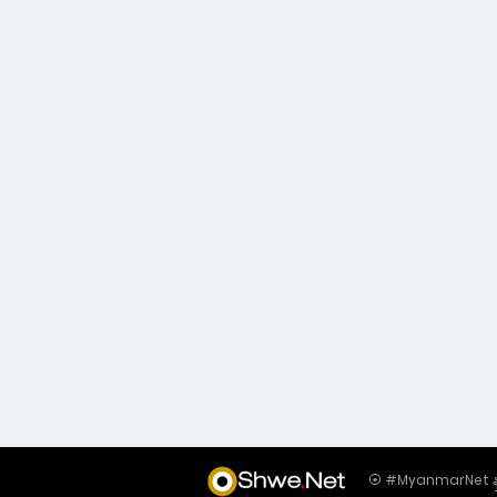
⦿ #MyanmarNet နှင့်