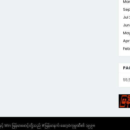
Mar
Sep
Jul
Jun
May
Apr
Feb
PA
55,
 Win မြန်မာဖောင့်တို့သည် #မြန်မာနက် ဆော့ဝဲကုမ္ပဏီ၏ ၁၉၉၈