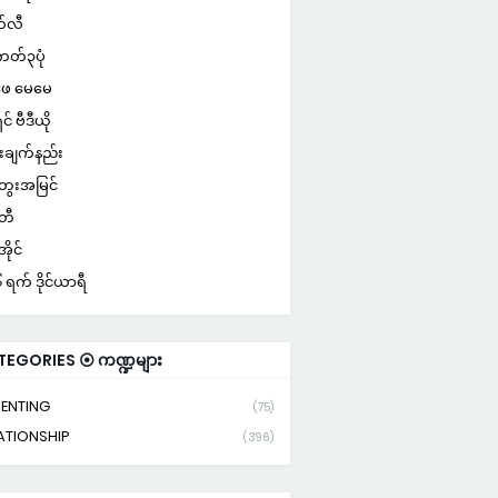
်လီ
ကတ်၃ပုံ
ေ မေမေ
ှင် ဗီဒီယို
းချက်နည်း
ေးအမြင်
်တီ
ိုင်
ရက် ဒိုင်ယာရီ
TEGORIES ⦿ ကဏ္ဍများ
ENTING
(75)
ATIONSHIP
(396)