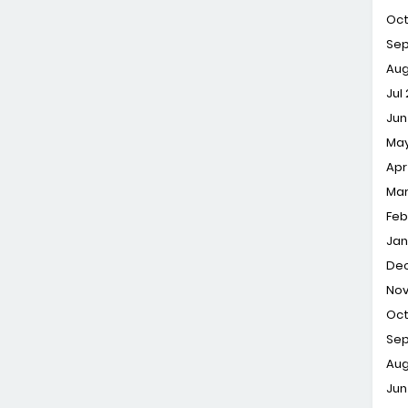
Oct
Sep
Aug
Jul
Jun
May
Apr
Mar
Feb
Jan
Dec
Nov
Oct
Sep
Aug
Jun