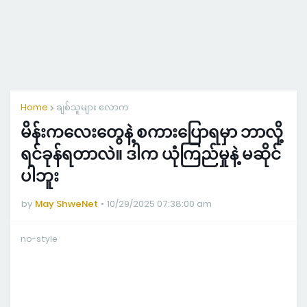
Home
ချစ်သူများ လောက
မိန်းကလေးတွေနဲ့ စကားပြောရမှာ ဘာလို့
ရင်ခုန်ရတာလဲ။ ဒါက ယုံကြည်မှုနဲ့ မဆိုင်
ပါဘူး
by
May ShweNet
10/29/2025 07:38:00 am
no-style