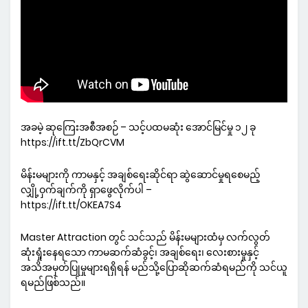
အခမဲ့ ဆုကြေးအစီအစဉ် – သင့်ပထမဆုံး အောင်မြင်မှု ၁၂ ခု
https://ift.tt/ZbQrCVM
မိန်းမများကို ကာမနှင့် အချစ်ရေးဆိုင်ရာ ဆွဲဆောင်မှုရစေမည့်
လျှို့ဝှက်ချက်ကို ရှာဖွေလိုက်ပါ –
https://ift.tt/OKEA7S4
Master Attraction တွင် သင်သည် မိန်းမများထံမှ လက်လွတ်
ဆုံးရှုံးနေရသော ကာမဆက်ဆံခွင့်၊ အချစ်ရေး၊ လေးစားမှုနှင့်
အသိအမှတ်ပြုမှုများရရှိရန် မည်သို့ပြောဆိုဆက်ဆံရမည်ကို သင်ယူ
ရမည်ဖြစ်သည်။