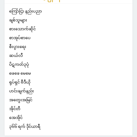
ကြော်ငြာ နည်းပညာ
ချစ်သူများ
စားသောက်ဆိုင်
စာအုပ်စာပေ
စီးပွားရေး
ဆယ်လီ
ပိဋကတ်၃ပုံ
ဖေဖေ မေမေ
ရုပ်ရှင် ဗီဒီယို
ဟင်းချက်နည်း
အတွေးအမြင်
အိုင်တီ
အေအိုင်
၃၆၆ ရက် ဒိုင်ယာရီ