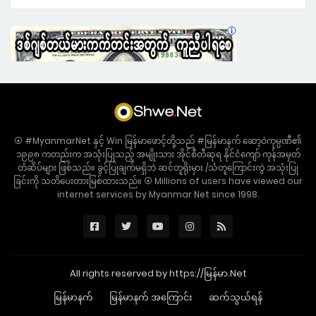
⦿ #MyanmarNet နှင့် Win မြန်မာဖောင့်တို့သည် #မြန်မာနက် ဆော့ဝဲကုမ္ပဏီ၏
၁၉၉၈ ကတည်းက အသုံးပြုသည့် အမျိုးသား အိုင်စီတီဆုရ နိုင်ငံကျော် ကုန်အမှတ်
တံဆိပ်များ ဖြစ်သည်။ ခွင့်ပြုချက်မရှိဘဲ ဆင်တူရိုးမှား /သံတူကြောင်းကွဲ အသုံးပြု
ခြင်းကို သတိပေးတားမြစ်ထားသည်။ ⦿ Millions of users have viewed our
internet services by Myanmar Net since 1998.
All rights reserved by https://မြန်မာ.Net
မြန်မာနက်
မြန်မာနက် အကြောင်း
ဆက်သွယ်ရန်