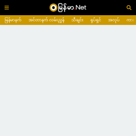
မြန်မာနက်
အင်တာနက် လမ်းညွှန်
သီချင်း
ရုပ်ရှင်
အလုပ်
ကား