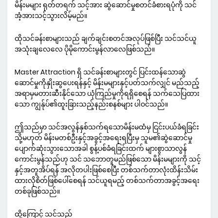
မိန်းမများ ရုတ်တရက် သင့်အား ဆွဲဆောင်မှုစတင်ခံစားရပုံကို သင်
အံ့အားသင့်သွားလိမ့်မည်။
ထိုသင်ခန်းစာများသည် ချက်ချင်းစတင်အလုပ်ဖြစ်ပြီး သင်သင်ယူ
အသုံးချလေလေ ပိုမိုကောင်းမွန်လာလေဖြစ်သည်။
Master Attraction ရှိ သင်ခန်းစာများတွင် ပြင်းထန်သောဆွဲ
ဆောင်မှုကိုနှိုးဆွပေးရန်နှင့် မိန်းမများနှင့်ပတ်သက်လျှင် မည်သည့်
အရာမှမတားဆီးနိုင်သော ယုံကြည်မှုကိုရရှိစေရန် သက်သေပြထား
သော ကျွန်ုပ်၏ထူးခြားသည့်နည်းစနစ်များ ပါဝင်သည်။
ဤသည်မှာ သင်အလွန်နှစ်သက်ရသောမိန်းမထံမှ ငြင်းပယ်ခံရခြင်း
သို့မဟုတ် မိန်းမတစ်ဦးနှင့်အခွင့်အရေးရပြီးမှ သူမ၏ဆွဲဆောင်မှု
ပျောက်ဆုံးသွားသောအခါ စွန့်ပစ်ခံရခြင်းထက် များစွာသာလွန်
ကောင်းမွန်သည်ဟု သင် သဘောတူမည်ဖြစ်သော မိန်းမများကို သင့်
နှင့်အတူအိပ်ရန် အလိုတပါးဖြစ်စေပြီး တစ်သက်တာလုံးထိန်းသိမ်း
ထားလိုစိတ်ဖြစ်ပေါ်စေရန် သင်ယူရမည့် တစ်သက်တာအခွင့်အရေး
တစ်ခုဖြစ်သည်။
ထို့ကြောင့် သင်သည်