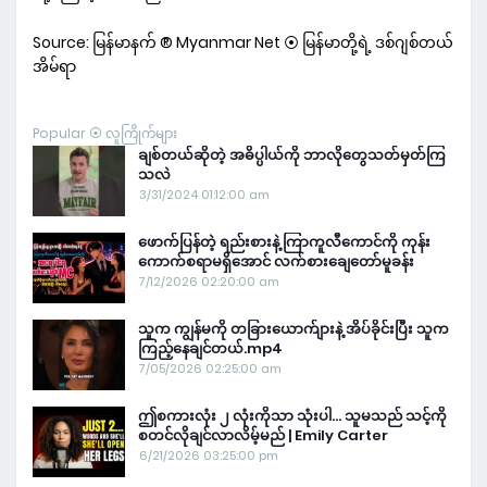
Source: မြန်မာနက် ® Myanmar Net ⦿ မြန်မာတို့ရဲ့ ဒစ်ဂျစ်တယ်
အိမ်ရာ
Popular ⦿ လူကြိုက်များ
ချစ်တယ်ဆိုတဲ့ အဓိပ္ပါယ်ကို ဘာလိုတွေသတ်မှတ်ကြ
သလဲ
3/31/2024 01:12:00 am
ဖောက်ပြန်တဲ့ ရည်းစားနဲ့ ကြာကူလီကောင်ကို ကုန်း
ကောက်စရာမရှိအောင် လက်စားချေတော်မူခန်း
7/12/2026 02:20:00 am
သူက ကျွန်မကို တခြားယောက်ျားနဲ့ အိပ်ခိုင်းပြီး သူက
ကြည့်နေချင်တယ်.mp4
7/05/2026 02:25:00 am
ဤစကားလုံး ၂ လုံးကိုသာ သုံးပါ… သူမသည် သင့်ကို
စတင်လိုချင်လာလိမ့်မည် | Emily Carter
6/21/2026 03:25:00 pm