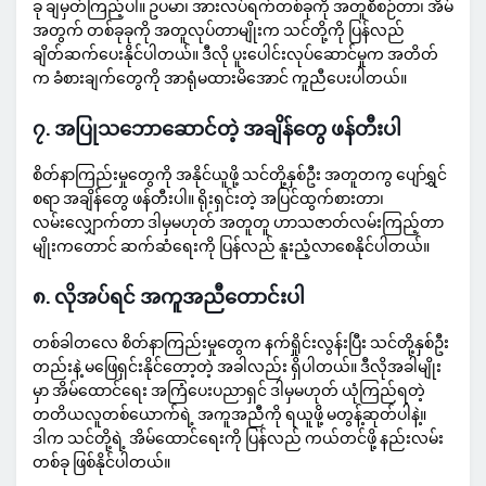
ခု ချမှတ်ကြည့်ပါ။ ဥပမာ၊ အားလပ်ရက်တစ်ခုကို အတူစီစဉ်တာ၊ အိမ်
အတွက် တစ်ခုခုကို အတူလုပ်တာမျိုးက သင်တို့ကို ပြန်လည်
ချိတ်ဆက်ပေးနိုင်ပါတယ်။ ဒီလို ပူးပေါင်းလုပ်ဆောင်မှုက အတိတ်
က ခံစားချက်တွေကို အာရုံမထားမိအောင် ကူညီပေးပါတယ်။
၇. အပြုသဘောဆောင်တဲ့ အချိန်တွေ ဖန်တီးပါ
စိတ်နာကြည်းမှုတွေကို အနိုင်ယူဖို့ သင်တို့နှစ်ဦး အတူတကွ ပျော်ရွှင်
စရာ အချိန်တွေ ဖန်တီးပါ။ ရိုးရှင်းတဲ့ အပြင်ထွက်စားတာ၊
လမ်းလျှောက်တာ ဒါမှမဟုတ် အတူတူ ဟာသဇာတ်လမ်းကြည့်တာ
မျိုးကတောင် ဆက်ဆံရေးကို ပြန်လည် နူးညံ့လာစေနိုင်ပါတယ်။
၈. လိုအပ်ရင် အကူအညီတောင်းပါ
တစ်ခါတလေ စိတ်နာကြည်းမှုတွေက နက်ရှိုင်းလွန်းပြီး သင်တို့နှစ်ဦး
တည်းနဲ့ မဖြေရှင်းနိုင်တော့တဲ့ အခါလည်း ရှိပါတယ်။ ဒီလိုအခါမျိုး
မှာ အိမ်ထောင်ရေး အကြံပေးပညာရှင် ဒါမှမဟုတ် ယုံကြည်ရတဲ့
တတိယလူတစ်ယောက်ရဲ့ အကူအညီကို ရယူဖို့ မတွန့်ဆုတ်ပါနဲ့။
ဒါက သင်တို့ရဲ့ အိမ်ထောင်ရေးကို ပြန်လည် ကယ်တင်ဖို့ နည်းလမ်း
တစ်ခု ဖြစ်နိုင်ပါတယ်။