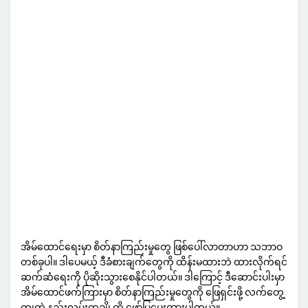
အိမ်ထောင်ရေးမှာ စိတ်နာကြည်းမှုတွေ ဖြစ်ပေါ်လာတာဟာ သဘာဝ
တစ်ခုပါ။ ဒါပေမယ့် ဒီခံစားချက်တွေကို ထိန်းမထားဘဲ ထားလိုက်ရင်
ဆက်ဆံရေးကို ပိုဆိုးသွားစေနိုင်ပါတယ်။ ဒါကြောင့် ဒီဆောင်းပါးမှာ
အိမ်ထောင်ဖက်ကြားမှာ စိတ်နာကြည်းမှုတွေကို ဖြေရှင်းဖို့ လက်တွေ့
ကျတဲ့ နည်းလမ်းတချို့ကို ဖော်ပြပေးထားပါတယ်။