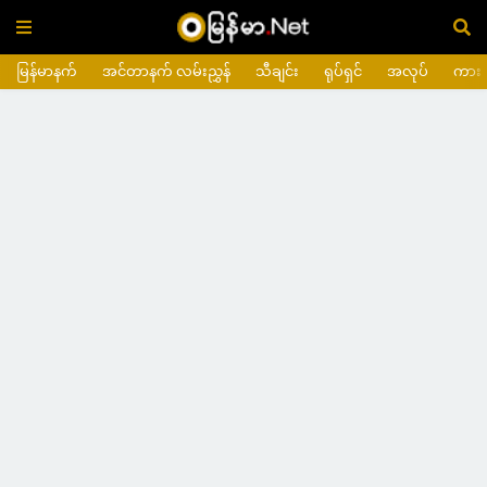
မြန်မာနက်
အင်တာနက် လမ်းညွှန်
သီချင်း
ရုပ်ရှင်
အလုပ်
ကား