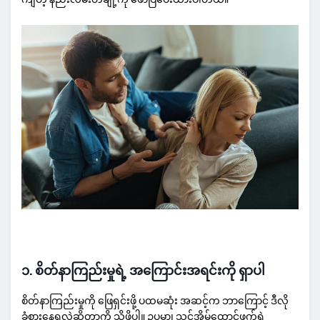
၁. စိတ်နာကြည်းမှုရဲ့ အကြောင်းအရင်းကို ရှာပါ
စိတ်နာကြည်းမှုကို ဖြေရှင်းဖို့ ပထမဆုံး အဆင့်က ဘာကြောင့် ဒီလို
ခံစားနေရလဲဆိုတာကို သိဖို့ပါ။ ဥပမာ၊ သင့်အိမ်ထောင်ဖက်ရဲ့