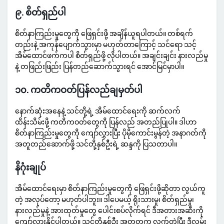
၉. စိတ်ရှည်ပါ
စိတ်နာကြည်းမှုတွေကို ဖြေရှင်းဖို့ အချိန်ယူရပါတယ်။ တစ်ရက်
တည်းနဲ့ အကုန်ပျောက်သွားမှာ မဟုတ်တာကြောင့် သင်ရော သင့်
အိမ်ထောင်ဖက်ကပါ စိတ်ရှည်ဖို့ လိုပါတယ်။ အချင်းချင်း နားလည်မှု
နဲ့ တဖြည်းဖြည်း ပြန်တည်ဆောက်သွားရင် အောင်မြင်မှာပါ။
၁၀. ကတိကဝတ်ပြန်လည်ချမှတ်ပါ
နောက်ဆုံးအနေနဲ့ သင်တို့ရဲ့ အိမ်ထောင်ရေးကို ဆက်လက်
ထိန်းသိမ်းဖို့ ကတိကဝတ်တွေကို ပြန်လည် အတည်ပြုပါ။ ဒါဟာ
စိတ်နာကြည်းမှုတွေကို ကျော်လွှားပြီး ပိုမိုကောင်းမွန်တဲ့ အနာဂတ်ကို
အတူတည်ဆောက်ဖို့ သင်တို့နှစ်ဦးရဲ့ ဆန္ဒကို ပြသတာပါ။
နိဂုံးချုပ်
အိမ်ထောင်ရေးမှာ စိတ်နာကြည်းမှုတွေကို ဖြေရှင်းဖို့ဆိုတာ လွယ်ကူ
တဲ့ အလုပ်တော့ မဟုတ်ပါဘူး။ ဒါပေမယ့် ရိုးသားမှု၊ စိတ်ရှည်မှု၊
နားလည်မှုနဲ့ အားထုတ်မှုတွေ ပေါင်းစပ်လိုက်ရင် ဒီအတားအဆီးကို
ကျော်လွှားနိုင်ပါတယ်။ သင်တို့နှစ်ဦး အတူတကွ လက်တွဲပြီး ဒီလမ်း