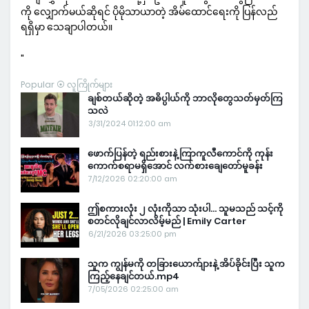
ကို လျှောက်မယ်ဆိုရင် ပိုမိုသာယာတဲ့ အိမ်ထောင်ရေးကို ပြန်လည်
ရရှိမှာ သေချာပါတယ်။
"
Popular ⦿ လူကြိုက်များ
ချစ်တယ်ဆိုတဲ့ အဓိပ္ပါယ်ကို ဘာလိုတွေသတ်မှတ်ကြ
သလဲ
3/31/2024 01:12:00 am
ဖောက်ပြန်တဲ့ ရည်းစားနဲ့ ကြာကူလီကောင်ကို ကုန်း
ကောက်စရာမရှိအောင် လက်စားချေတော်မူခန်း
7/12/2026 02:20:00 am
ဤစကားလုံး ၂ လုံးကိုသာ သုံးပါ… သူမသည် သင့်ကို
စတင်လိုချင်လာလိမ့်မည် | Emily Carter
6/21/2026 03:25:00 pm
သူက ကျွန်မကို တခြားယောက်ျားနဲ့ အိပ်ခိုင်းပြီး သူက
ကြည့်နေချင်တယ်.mp4
7/05/2026 02:25:00 am