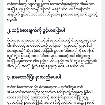
တစ်စုံတစ်ခုကို လျစ်လျူရှုတာ၊ စကားတစ်ခွန်းကြောင့် ဒါမှမဟုတ်
အချိန်ပေးမှု နည်းတာမျိုးကြောင့် ဖြစ်နိုင်ပါတယ်။ ဒီအကြောင်း
အရင်းကို ရှင်းရှင်းလင်းလင်း သိမှသာ နောက်တစ်ဆင့် ဆက်သွားလို့
ရမှာပါ။
၂. သင့်ခံစားချက်ကို ဖွင့်ဟပြောပါ
စိတ်ထဲမှာ ထားမထားဘဲ သင့်အိမ်ထောင်ဖက်ကို ရိုးသားစွာ ဖွင့်ပြော
ပါ။ ဒါပေမယ့် အပြစ်တင်သလို မပြောဘဲ “ကျွန်တော်/ကျွန်မဒီလို
ခံစားရတယ်” ဆိုတဲ့ ပုံစံနဲ့ ဖော်ပြပါ။ ဥပမာ၊ “မင်းက ငါ့ကို ဂရုမစိုက်
ဘူး” လို့ ပြောမယ့်အစား “မင်းအလုပ်များနေတဲ့အခါ ငါတို့အတူ
အချိန်မရတော့တာ ငါအနည်းငယ်ဝမ်းနည်းတယ်” လို့ ပြောကြည့်ပါ။
ဒါက ပိုပြီး အကျိုးရှိတဲ့ ဆွေးနွေးမှုကို ဖြစ်ပေါ်စေပါတယ်။
၃. နားထောင်ပြီး နားလည်ပေးပါ
သင်တစ်ယောက်တည်း ခံစားနေရတာမဟုတ်ပါဘူး။ သင့်
အိမ်ထောင်ဖက်မှာလည်း သူ့ဘက်က စိတ်နာကြည်းမှုတွေ ရှိနိုင်ပါ
တယ်။ ဒါကြောင့် သူပြောတာကို အာရုံစိုက်နားထောင်ပြီး သူ့ရဲ့
ရှုထောင့်ကို နားလည်ဖို့ ကြိုးစားပါ။ ဒီလိုလုပ်ခြင်းက နှစ်ဦးနှစ်ဖက်