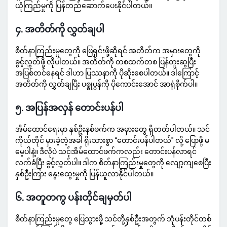
ယုံကြည်မှုကို ပြန်တည်ဆောက်ပေးနိုင်ပါတယ်။
၄. အတိတ်ကို လွှတ်ချပါ
စိတ်နာကြည်းမှုတွေကို ဖြေရှင်းဖို့ဆိုရင် အတိတ်က အမှားတွေကို
ခွင့်လွှတ်ဖို့ လိုပါတယ်။ အတိတ်ကို တစထက်တစ ပြန်တူးဆွပြီး
အပြစ်တင်နေရင် ဒါဟာ ပြဿနာကို ပိုဆိုးစေပါတယ်။ ဒါကြောင့်
အတိတ်ကို လွှတ်ချပြီး ပစ္စုပ္ပန်ကို ပိုကောင်းအောင် အာရုံစိုက်ပါ။
၅. အပြန်အလှန် တောင်းပန်ပါ
အိမ်ထောင်ရေးမှာ နှစ်ဦးနှစ်ဖက်က အမှားတွေ ရှိတတ်ပါတယ်။ သင်
ကိုယ်တိုင် မှားခဲ့တဲ့အခါ ရိုးသားစွာ “တောင်းပန်ပါတယ်” လို့ ပြောဖို့ မ
မေ့ပါနဲ့။ ဒီလိုပဲ သင့်အိမ်ထောင်ဖက်ကလည်း တောင်းပန်လာရင်
လက်ခံပြီး ခွင့်လွှတ်ပါ။ ဒါက စိတ်နာကြည်းမှုတွေကို လျော့ကျစေပြီး
နှစ်ဦးကြား နွေးထွေးမှုကို ပြန်ယူလာနိုင်ပါတယ်။
၆. အတူတကွ ပန်းတိုင်ချမှတ်ပါ
စိတ်နာကြည်းမှုတွေ ပြေသွားဖို့ သင်တို့နှစ်ဦးအတွက် ဘုံပန်းတိုင်တစ်