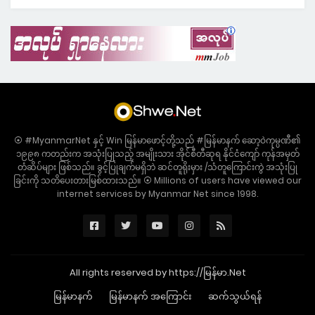
⦿ #MyanmarNet နှင့် Win မြန်မာဖောင့်တို့သည် #မြန်မာနက် ဆော့ဝဲကုမ္ပဏီ၏
၁၉၉၈ ကတည်းက အသုံးပြုသည့် အမျိုးသား အိုင်စီတီဆုရ နိုင်ငံကျော် ကုန်အမှတ်
တံဆိပ်များ ဖြစ်သည်။ ခွင့်ပြုချက်မရှိဘဲ ဆင်တူရိုးမှား /သံတူကြောင်းကွဲ အသုံးပြု
ခြင်းကို သတိပေးတားမြစ်ထားသည်။ ⦿ Millions of users have viewed our
internet services by Myanmar Net since 1998.
All rights reserved by https://မြန်မာ.Net
မြန်မာနက်
မြန်မာနက် အကြောင်း
ဆက်သွယ်ရန်