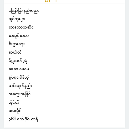
ကြော်ငြာ နည်းပညာ
ချစ်သူများ
စားသောက်ဆိုင်
စာအုပ်စာပေ
စီးပွားရေး
ဆယ်လီ
ပိဋကတ်၃ပုံ
ဖေဖေ မေမေ
ရုပ်ရှင် ဗီဒီယို
ဟင်းချက်နည်း
အတွေးအမြင်
အိုင်တီ
အေအိုင်
၃၆၆ ရက် ဒိုင်ယာရီ