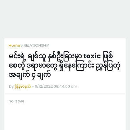
Home
RELATIONSHIP
မင်းရဲ့ ချစ်သူ နှစ်ဦးခြားမှာ toxic ဖြစ်
စေတဲ့ ဒရာမာတွေ ရှိနေကြောင်း ညွှန်ပြတဲ့
အချက် ၄ ချက်
by
မြန်မာနက်
6/12/2022 09:44:00 am
no-style