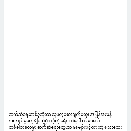
ဆက်ဆံရေးတစ်ခုဆိုတာ လှပတဲ့ခံစားချက်တွေ၊ အပြန်အလှန်
နားလည်မှုတွေနဲ့ ပြည့်စုံသင့်တဲ့ ခရီးတစ်ခုပါ။ ဒါပေမယ့်
တစ်ခါတလေမှာ ဆက်ဆံရေးတွေဟာ မမျှော်လင့်ထားတဲ့ သေးသေး