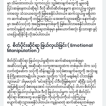
မှာ သိမ်းထားတယ်၊ သူကလည်း သူ့ခံစားချက်တွေကို မျှဝေဖို့
ငြင်းဆန်နေတယ်ဆိုရင် ဒီလို ဆိတ်ဆိတ်နေမှုက နားလည်မှု လွဲမှား
တာတွေ၊ သံသယတွေကို ဖြစ်စေနိုင်ပါတယ်။ ဆက်သွယ်မှု မရှိတာ
က ဆက်ဆံရေးကို တဖြည်းဖြည်း အေးစက်သွားစေပြီး၊ နောက်ဆုံး
မှာ အဆိပ်သင့်တဲ့ အခြေအနေတစ်ခုကို ဖြစ်ပေါ်လာစေနိုင်ပါတယ်။
ကောင်းမွန်တဲ့ ဆက်ဆံရေးတစ်ခုမှာ နှစ်ယောက်စလုံး ရိုးသားစွာ ဖွင့်
ဟပြောဆိုနိုင်ဖို့ လိုအပ်ပါတယ်။
၄. စိတ်ပိုင်းဆိုင်ရာ ခြယ်လှယ်ခြင်း ( Emotional
Manipulation )
စိတ်ပိုင်းဆိုင်ရာ ခြယ်လှယ်မှုဆိုတာ ဆက်ဆံရေးတစ်ခုမှာ
အဆိပ်သင့်မှုရဲ့ အဆိုးဆုံး လက္ခဏာတွေထဲက တစ်ခုပါ။ ဒါက သင့်
လက်တွဲဖော်က သင့်ကို ထိန်းချုပ်ဖို့၊ သင့်ခံစားချက်တွေကို အသုံးချ
ဖို့ ကြိုးစားတာမျိုးပါ။ ဥပမာ၊ သူတို့က “ငါ့ကို မချစ်ရင် ငါဘာဖြစ်
သွားမယ်” ဒါမှမဟုတ် “မင်းကြောင့် ငါဒီလိုဖြစ်ရတာ” ဆိုပြီး သင့်ကို
အပြစ်ရှိသလို ခံစားရအောင် လုပ်တတ်တယ်ဆိုရင် ဒါဟာ စိတ်ပိုင်း
ဆိုင်ရာ ခြယ်လှယ်မှုပါပဲ။ ဒီလို ခြယ်လှယ်မှုက သင့်ကို စိတ်ပိုင်း
ဆိုင်ရာ ဖိအားတွေ ပေးနိုင်ပြီး၊ ကိုယ့်ကိုယ်ကိုယ် ယုံကြည်မှု
ပျောက်ဆုံးသွားစေနိုင်ပါတယ်။ ကျန်းမာတဲ့ ဆက်ဆံရေးတစ်ခုမှာ