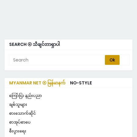
SEARCH ⦿ သိချင်တာရှာပါ
MYANMAR NET ⦿ မြန်မာနက်
NO-STYLE
ကြော်ငြာ နည်းပညာ
ချစ်သူများ
စားသောက်ဆိုင်
စာအုပ်စာပေ
စီးပွားရေး