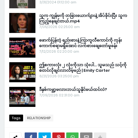
3/31/2024 01:12:00 am
သူက ကျွန်မကို တခြားယောက်ျားနဲ့ အိပ်ခိုင်းပြီး သူက
ကြည့်နေချင်တယ်.mp4
7/05/2026 02:25:00 am
ဖောက်ပြန်တဲ့ ရည်းစားနဲ့ ကြာကူလီကောင်ကို ကုန်း
ကောက်စရာမရှိအောင် လက်စားချေတော်မူခန်း
7/12/2026 02:20:00 am
ဤစကားလုံး ၂ လုံးကိုသာ သုံးပါ… သူမသည် သင့်ကို
စတင်လိုချင်လာလိမ့်မည် | Emily Carter
6/21/2026 03:25:00 pm
ဒီနှစ်ကမ္ဘာ့ဖလားဘယ်သူနိုင်မယ်ထင်လဲ?
7/09/2026 02:31:00 am
Tags
RELATIONSHIP