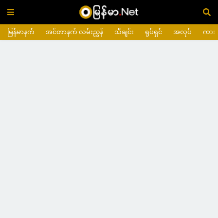
မြန်မာနက်
အင်တာနက် လမ်းညွှန်
သီချင်း
ရုပ်ရှင်
အလုပ်
ကား