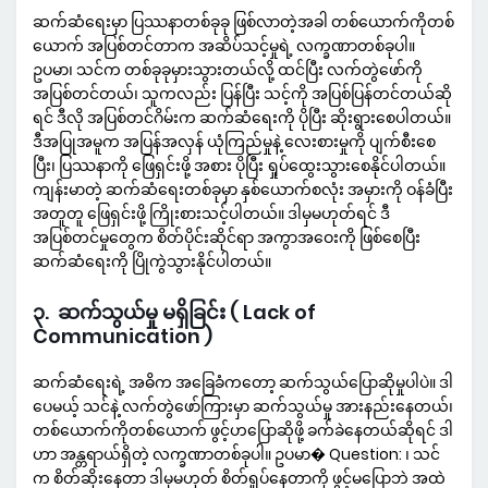
ဆက်ဆံရေးမှာ ပြဿနာတစ်ခုခု ဖြစ်လာတဲ့အခါ တစ်ယောက်ကိုတစ်
ယောက် အပြစ်တင်တာက အဆိပ်သင့်မှုရဲ့ လက္ခဏာတစ်ခုပါ။
ဥပမာ၊ သင်က တစ်ခုခုမှားသွားတယ်လို့ ထင်ပြီး လက်တွဲဖော်ကို
အပြစ်တင်တယ်၊ သူကလည်း ပြန်ပြီး သင့်ကို အပြစ်ပြန်တင်တယ်ဆို
ရင် ဒီလို အပြစ်တင်ဂိမ်းက ဆက်ဆံရေးကို ပိုပြီး ဆိုးရွားစေပါတယ်။
ဒီအပြုအမူက အပြန်အလှန် ယုံကြည်မှုနဲ့ လေးစားမှုကို ပျက်စီးစေ
ပြီး၊ ပြဿနာကို ဖြေရှင်းဖို့ အစား ပိုပြီး ရှုပ်ထွေးသွားစေနိုင်ပါတယ်။
ကျန်းမာတဲ့ ဆက်ဆံရေးတစ်ခုမှာ နှစ်ယောက်စလုံး အမှားကို ဝန်ခံပြီး
အတူတူ ဖြေရှင်းဖို့ ကြိုးစားသင့်ပါတယ်။ ဒါမှမဟုတ်ရင် ဒီ
အပြစ်တင်မှုတွေက စိတ်ပိုင်းဆိုင်ရာ အကွာအဝေးကို ဖြစ်စေပြီး
ဆက်ဆံရေးကို ပြိုကွဲသွားနိုင်ပါတယ်။
၃. ဆက်သွယ်မှု မရှိခြင်း ( Lack of
Communication )
ဆက်ဆံရေးရဲ့ အဓိက အခြေခံကတော့ ဆက်သွယ်ပြောဆိုမှုပါပဲ။ ဒါ
ပေမယ့် သင်နဲ့ လက်တွဲဖော်ကြားမှာ ဆက်သွယ်မှု အားနည်းနေတယ်၊
တစ်ယောက်ကိုတစ်ယောက် ဖွင့်ဟပြောဆိုဖို့ ခက်ခဲနေတယ်ဆိုရင် ဒါ
ဟာ အန္တရာယ်ရှိတဲ့ လက္ခဏာတစ်ခုပါ။ ဥပမာ� Question: ၊ သင်
က စိတ်ဆိုးနေတာ ဒါမှမဟုတ် စိတ်ရှုပ်နေတာကို ဖွင့်မပြောဘဲ အထဲ