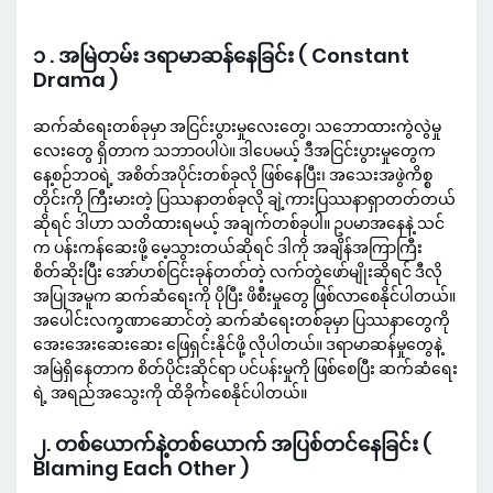
၁ . အမြဲတမ်း ဒရာမာဆန်နေခြင်း ( Constant
Drama )
ဆက်ဆံရေးတစ်ခုမှာ အငြင်းပွားမှုလေးတွေ၊ သဘောထားကွဲလွဲမှု
လေးတွေ ရှိတာက သဘာဝပါပဲ။ ဒါပေမယ့် ဒီအငြင်းပွားမှုတွေက
နေ့စဉ်ဘဝရဲ့ အစိတ်အပိုင်းတစ်ခုလို ဖြစ်နေပြီး၊ အသေးအဖွဲကိစ္စ
တိုင်းကို ကြီးမားတဲ့ ပြဿနာတစ်ခုလို ချဲ့ကားပြဿနာရှာတတ်တယ်
ဆိုရင် ဒါဟာ သတိထားရမယ့် အချက်တစ်ခုပါ။ ဥပမာအနေနဲ့ သင်
က ပန်းကန်ဆေးဖို့ မေ့သွားတယ်ဆိုရင် ဒါကို အချိန်အကြာကြီး
စိတ်ဆိုးပြီး အော်ဟစ်ငြင်းခုန်တတ်တဲ့ လက်တွဲဖော်မျိုးဆိုရင် ဒီလို
အပြုအမူက ဆက်ဆံရေးကို ပိုပြီး ဖိစီးမှုတွေ ဖြစ်လာစေနိုင်ပါတယ်။
အပေါင်းလက္ခဏာဆောင်တဲ့ ဆက်ဆံရေးတစ်ခုမှာ ပြဿနာတွေကို
အေးအေးဆေးဆေး ဖြေရှင်းနိုင်ဖို့ လိုပါတယ်။ ဒရာမာဆန်မှုတွေနဲ့
အမြဲရှိနေတာက စိတ်ပိုင်းဆိုင်ရာ ပင်ပန်းမှုကို ဖြစ်စေပြီး ဆက်ဆံရေး
ရဲ့ အရည်အသွေးကို ထိခိုက်စေနိုင်ပါတယ်။
၂. တစ်ယောက်နဲ့တစ်ယောက် အပြစ်တင်နေခြင်း (
Blaming Each Other )