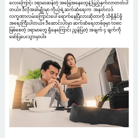
လေးကြောင့်၊ ဒရာမာဆန်တဲ့ အခြေအနေတွေနဲ့ ပြည့်နှက်လာတတ်ပါ
တယ်။ ဒီလိုအခါမျိုးမှာ ကိုယ့်ရဲ့ဆက်ဆံရေးက အနုတ်လဒ်
လက္ခဏာလမ်းကြောင်းပေါ် ရောက်နေပြီလားဆိုတာကို သိရှိနိုင်ဖို့
အရေးကြီးပါတယ်။ ဒီဆောင်းပါးမှာ ဆက်ဆံရေးတစ်ခုမှာ toxic
ဖြစ်စေတဲ့ ဒရာမာတွေ ရှိနေကြောင်း ညွှန်ပြတဲ့ အချက် ၄ ချက်ကို
ဖော်ပြပေးသွားမှာပါ။