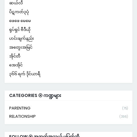
ဆယ်လီ
ပိဋကတ်၃ပုံ
ဖေဖေ မေမေ
ရုပ်ရှင် ဗီဒီယို
ဟင်းချက်နည်း
အတွေးအမြင်
အိုင်တီ
အေအိုင်
၃၆၆ ရက် ဒိုင်ယာရီ
CATEGORIES ⦿ ကဏ္ဍများ
PARENTING
(75)
RELATIONSHIP
(396)
FOLLOW ⦿ အဆက်အသွယ် မပြတ်ဘို့