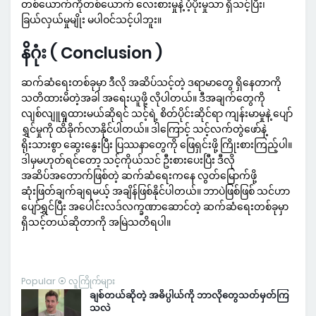
တစ်ယောက်ကိုတစ်ယောက် လေးစားမှုနဲ့ ပံ့ပိုးမှုသာ ရှိသင့်ပြီး၊
ခြယ်လှယ်မှုမျိုး မပါဝင်သင့်ပါဘူး။
နိဂုံး ( Conclusion )
ဆက်ဆံရေးတစ်ခုမှာ ဒီလို အဆိပ်သင့်တဲ့ ဒရာမာတွေ ရှိနေတာကို
သတိထားမိတဲ့အခါ အရေးယူဖို့ လိုပါတယ်။ ဒီအချက်တွေကို
လျစ်လျူရှုထားမယ်ဆိုရင် သင့်ရဲ့ စိတ်ပိုင်းဆိုင်ရာ ကျန်းမာမှုနဲ့ ပျော်
ရွှင်မှုကို ထိခိုက်လာနိုင်ပါတယ်။ ဒါကြောင့် သင့်လက်တွဲဖော်နဲ့
ရိုးသားစွာ ဆွေးနွေးပြီး ပြဿနာတွေကို ဖြေရှင်းဖို့ ကြိုးစားကြည့်ပါ။
ဒါမှမဟုတ်ရင်တော့ သင့်ကိုယ်သင် ဦးစားပေးပြီး ဒီလို
အဆိပ်အတောက်ဖြစ်တဲ့ ဆက်ဆံရေးကနေ လွတ်မြောက်ဖို့
ဆုံးဖြတ်ချက်ချရမယ့် အချိန်ဖြစ်နိုင်ပါတယ်။ ဘာပဲဖြစ်ဖြစ် သင်ဟာ
ပျော်ရွှင်ပြီး အပေါင်းလဒ်လက္ခဏာဆောင်တဲ့ ဆက်ဆံရေးတစ်ခုမှာ
ရှိသင့်တယ်ဆိုတာကို အမြဲသတိရပါ။
Popular ⦿ လူကြိုက်များ
ချစ်တယ်ဆိုတဲ့ အဓိပ္ပါယ်ကို ဘာလိုတွေသတ်မှတ်ကြ
သလဲ