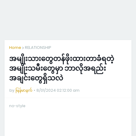
Home
RELATIONSHIP
အမျိုးသားတွေတန်ဖိုးထားတာခံရတဲ့
အမျိုးသမီးတွေမှာ ဘာလိုအရည်း
အချင်းတွေရှိသလဲ
by
မြန်မာနက်
8/01/2024 02:12:00 am
no-style