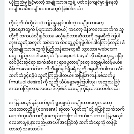
ယုံကြည်မှု မြင့်မားတဲ့ အမျိုးသားတွေရဲ့ ပတ်ဝန်းကျင်မှာ ရှိနေတဲ့
အမျိုးသမီးအမျိုးအစားတွေပဲ ဖြစ်ပါတယ်။
ကိုယ့်ကိုယ်ကိုယ် ယုံကြည်မှု နည်းပါးတဲ့ အမျိုးသားတွေ
(အရေအတွက် ပိုများလာပါတယ်) ကတော့ မိန်းကလေးဘက်က သူ
တို့ကို တကယ်လိုချင်လား၊ မလိုချင်လားဆိုတာကို ဂရုမစိုက်ကြပါ
ဘူး။ သူတို့အတွက် အဓိကက ထိတွေ့ခွင့်ရဖို့ပါပဲ။ ဒါကြောင့်လည်း ဒီ
လိုအမျိုးသားတွေကို ပြည့်တန်ဆာတွေဆီ သွားတာ၊ webcam
တွေကြည့်တာ၊ ဒါမှမဟုတ် "passport boys" လို ခရီးတွေသွားပြီး
လိင်ပိုင်းဆိုင်ရာ ဆက်ဆံရေး ရှာဖွေတာမျိုးတွေ တွေ့ရပါလိမ့်မယ်။
မိန်းကလေးဘက်က လိုလိုချင်ချင်ရှိမရှိ သူတို့ ဂရုမစိုက်ပါဘူး။ လိင်
ဆက်ဆံခွင့်ရဖို့ပဲ သူတို့ကြည့်ပါတယ်။ အပြန်အလှန် နှစ်သက်မှု
(mutual desire) ကို သူတို့ သိပ်မရှာဖွေကြပါဘူး။ အထူးသဖြင့်
အသက်ကြီးလာလေလေ ဒီလိုစိတ်ထားမျိုး ပိုရှိလာတတ်ပါတယ်။
အပြန်အလှန် နှစ်သက်မှုကို ရှာဖွေတဲ့ အမျိုးသားတွေကတော့
သဘောတူညီမှု (consent) ဆိုတာ "ဟုတ်ကဲ့" လို့ ပြောရုံသက်သက်
မဟုတ်ဘူးဆိုတာကို နားလည်ထားကြပါတယ်။ ဒါဟာ အပြန်အလှန်
လေးစားမှုနဲ့ နားလည်မှုအပေါ် အခြေခံတဲ့ ဆက်ဆံရေးကို တန်ဖိုး
ထားတဲ့ သဘောပါ။