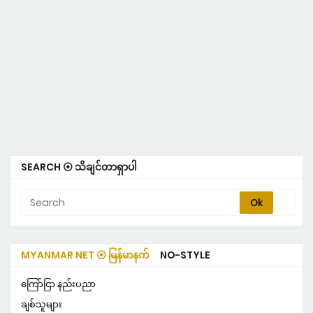
SEARCH ⦿ သိချင်တာရှာပါ
MYANMAR NET ⦿ မြန်မာနက်
NO-STYLE
ကြော်ငြာ နည်းပညာ
ချစ်သူများ