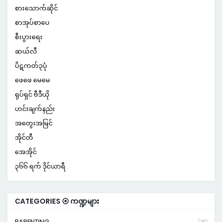
စားသောက်ဆိုင်
စာအုပ်စာပေ
စီးပွားရေး
ဆယ်လီ
ပိဋကတ်၃ပုံ
ဖေဖေ မေမေ
ရုပ်ရှင် ဗီဒီယို
ဟင်းချက်နည်း
အတွေးအမြင်
အိုင်တီ
အေအိုင်
၃၆၆ ရက် ဒိုင်ယာရီ
CATEGORIES ⦿ ကဏ္ဍများ
PARENTING