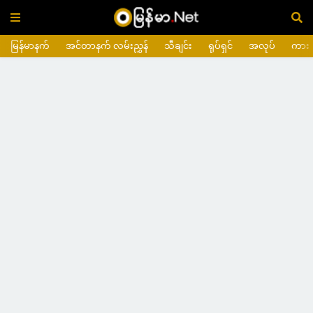
မြန်မာနက်
အင်တာနက် လမ်းညွှန်
သီချင်း
ရုပ်ရှင်
အလုပ်
ကား