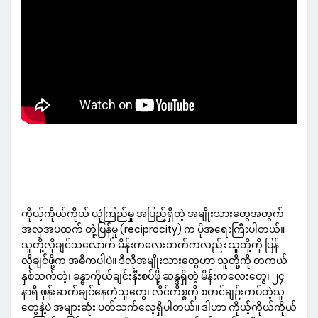
ကိုယ့်ကိုယ်ကိုယ် ယုံကြည်မှု အပြည့်ရှိတဲ့ အမျိုးသားတွေအတွက်
အလှအပထက် တုံ့ပြန်မှု (reciprocity) က ပိုအရေးကြီးပါတယ်။
သူတို့လိုချင်သလောက် မိန်းကလေးဘက်ကလည်း သူတို့ကို ပြန်
လိုချင်ဖို့က အဓိကပါပဲ။ ဒီလိုအမျိုးသားတွေဟာ သူတို့ကို တကယ်
နှစ်သက်တဲ့၊ ခန္ဓာကိုယ်ချင်းနီးစပ်ဖို့ ဆန္ဒရှိတဲ့ မိန်းကလေးတွေ၊ ၂၄
နာရီ ဖုန်းဆက်ချင်နေတဲ့သူတွေ၊ လိင်ကိစ္စကို စတင်ချဉ်းကပ်တဲ့သူ
တွေနဲ့ပဲ အများဆုံး ပတ်သက်လေ့ရှိပါတယ်။ ဒါဟာ ကိုယ့်ကိုယ်ကိုယ်