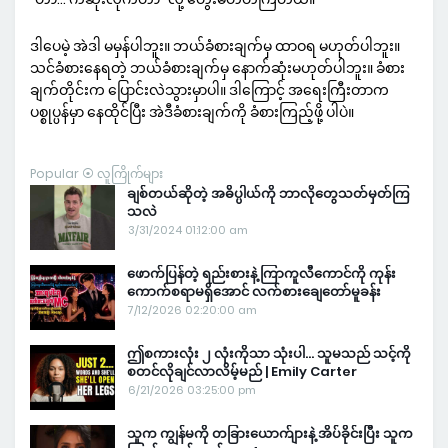
ဒါပေမဲ့ အဲဒါ မမှန်ပါဘူး။ ဘယ်ခံစားချက်မှ ထာဝရ မဟုတ်ပါဘူး။
သင်ခံစားနေရတဲ့ ဘယ်ခံစားချက်မှ နောက်ဆုံးမဟုတ်ပါဘူး။ ခံစား
ချက်တိုင်းက ပြောင်းလဲသွားမှာပါ။ ဒါကြောင့် အရေးကြီးတာက
ပစ္စုပ္ပန်မှာ နေထိုင်ပြီး အဲဒီခံစားချက်ကို ခံစားကြည့်ဖို့ ပါပဲ။
Popular ⦿ လူကြိုက်များ
ချစ်တယ်ဆိုတဲ့ အဓိပ္ပါယ်ကို ဘာလိုတွေသတ်မှတ်ကြ
သလဲ
3/31/2024 01:12:00 am
ဖောက်ပြန်တဲ့ ရည်းစားနဲ့ ကြာကူလီကောင်ကို ကုန်း
ကောက်စရာမရှိအောင် လက်စားချေတော်မူခန်း
7/12/2026 02:20:00 am
ဤစကားလုံး ၂ လုံးကိုသာ သုံးပါ… သူမသည် သင့်ကို
စတင်လိုချင်လာလိမ့်မည် | Emily Carter
6/21/2026 03:25:00 pm
သူက ကျွန်မကို တခြားယောက်ျားနဲ့ အိပ်ခိုင်းပြီး သူက