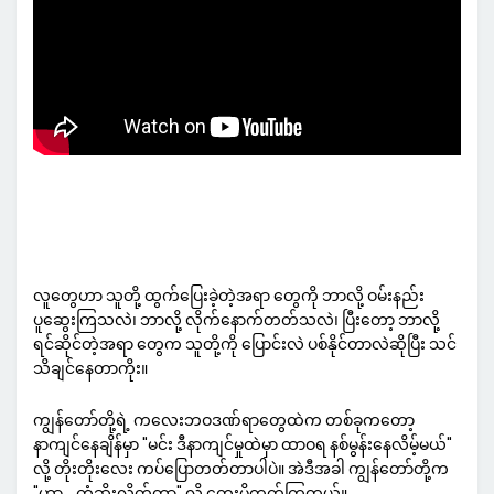
လူတွေဟာ သူတို့ ထွက်ပြေးခဲ့တဲ့အရာ တွေကို ဘာလို့ ဝမ်းနည်း
ပူဆွေးကြသလဲ၊ ဘာလို့ လိုက်နောက်တတ်သလဲ၊ ပြီးတော့ ဘာလို့
ရင်ဆိုင်တဲ့အရာ တွေက သူတို့ကို ပြောင်းလဲ ပစ်နိုင်တာလဲဆိုပြီး သင်
သိချင်နေတာကိုး။
ကျွန်တော်တို့ရဲ့ ကလေးဘဝဒဏ်ရာတွေထဲက တစ်ခုကတော့
နာကျင်နေချိန်မှာ "မင်း ဒီနာကျင်မှုထဲမှာ ထာဝရ နစ်မွန်းနေလိမ့်မယ်"
လို့ တိုးတိုးလေး ကပ်ပြောတတ်တာပါပဲ။ အဲဒီအခါ ကျွန်တော်တို့က
"ဟာ... ကံဆိုးလိုက်တာ" လို့ တွေးမိတတ်ကြတယ်။