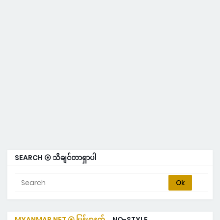
SEARCH ⦿ သိချင်တာရှာပါ
MYANMAR NET ⦿ မြန်မာနက်
NO-STYLE