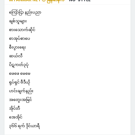
ကြော်ငြာ နည်းပညာ
ချစ်သူများ
စားသောက်ဆိုင်
စာအုပ်စာပေ
စီးပွားရေး
ဆယ်လီ
ပိဋကတ်၃ပုံ
ဖေဖေ မေမေ
ရုပ်ရှင် ဗီဒီယို
ဟင်းချက်နည်း
အတွေးအမြင်
အိုင်တီ
အေအိုင်
၃၆၆ ရက် ဒိုင်ယာရီ