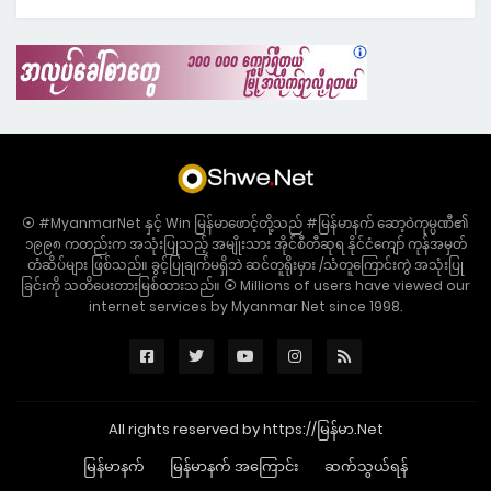
⦿ #MyanmarNet နှင့် Win မြန်မာဖောင့်တို့သည် #မြန်မာနက် ဆော့ဝဲကုမ္ပဏီ၏
၁၉၉၈ ကတည်းက အသုံးပြုသည့် အမျိုးသား အိုင်စီတီဆုရ နိုင်ငံကျော် ကုန်အမှတ်
တံဆိပ်များ ဖြစ်သည်။ ခွင့်ပြုချက်မရှိဘဲ ဆင်တူရိုးမှား /သံတူကြောင်းကွဲ အသုံးပြု
ခြင်းကို သတိပေးတားမြစ်ထားသည်။ ⦿ Millions of users have viewed our
internet services by Myanmar Net since 1998.
All rights reserved by https://မြန်မာ.Net
မြန်မာနက်
မြန်မာနက် အကြောင်း
ဆက်သွယ်ရန်