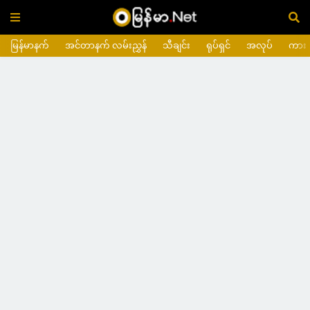
မြန်မာနက်
အင်တာနက် လမ်းညွှန်
သီချင်း
ရုပ်ရှင်
အလုပ်
ကား